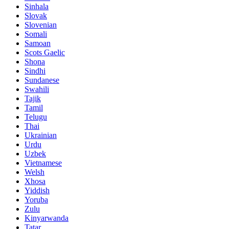
Sinhala
Slovak
Slovenian
Somali
Samoan
Scots Gaelic
Shona
Sindhi
Sundanese
Swahili
Tajik
Tamil
Telugu
Thai
Ukrainian
Urdu
Uzbek
Vietnamese
Welsh
Xhosa
Yiddish
Yoruba
Zulu
Kinyarwanda
Tatar