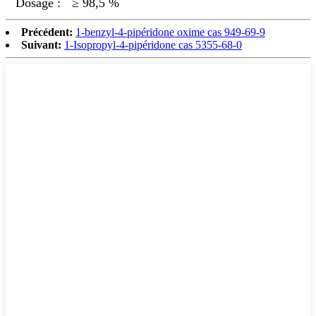
Dosage :
≥ 98,5 %
Précédent:
1-benzyl-4-pipéridone oxime cas 949-69-9
Suivant:
1-Isopropyl-4-pipéridone cas 5355-68-0