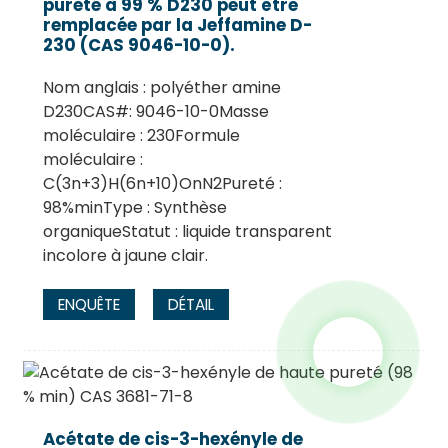
pureté à 99 % D230 peut être
remplacée par la Jeffamine D-
230 (CAS 9046-10-0).
Nom anglais : polyéther amine
D230CAS#: 9046-10-0Masse
moléculaire : 230Formule
moléculaire :
C(3n+3)H(6n+10)OnN2Pureté :
98%minType : Synthèse
organiqueStatut : liquide transparent
incolore à jaune clair.
ENQUÊTE
DÉTAIL
Acétate de cis-3-hexényle de