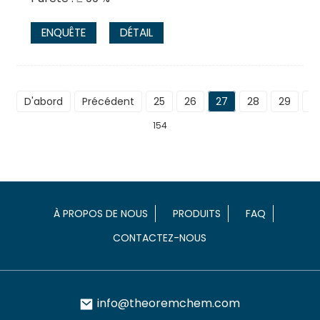
ENQUÊTE
DÉTAIL
D'abord
Précédent
25
26
27
28
29
S
154
À PROPOS DE NOUS
PRODUITS
FAQ
CONTACTEZ-NOUS
info@theoremchem.com