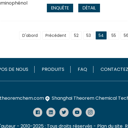
ENQUÊTE
DÉTAIL
D'abord
Précédent
52
53
54
55
5
POS DE NOUS
PRODUITS
FAQ
CONTACTE
theoremchem.com
Shanghai Theorem Chemical Techn
'auteur - 2010-2025 : Tous droits réservés
- Plan du site
R