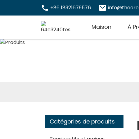
+86 18321679576
info@theor
Maison
À P
Catégories de produits
Tensioactifs et amines