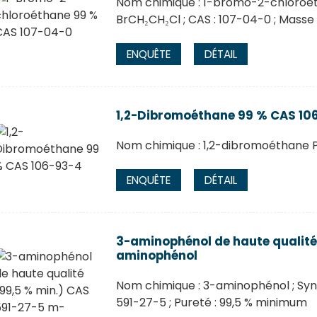
Nom chimique : 1-bromo-2-chloroéth
BrCH₂CH₂Cl ; CAS : 107-04-0 ; Masse 
ENQUÊTE
DÉTAIL
1,2-Dibromoéthane 99 % CAS 10
Nom chimique : 1,2-dibromoéthane P
ENQUÊTE
DÉTAIL
3-aminophénol de haute qualité
aminophénol
Nom chimique : 3-aminophénol ; S
591-27-5 ; Pureté : 99,5 % minimum