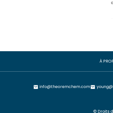
À PRO
info@theoremchem.com
young@
© Droits d