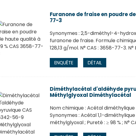
Furanone de fraise en poudre de
77-3
Synonymes : 2,5-diméthyl-4-hydrox
furanone de fraise. Formule chimiqu
128,13 g/mol. N° CAS : 3658-77-3. N° 
ENQUÊTE
DÉTAIL
Diméthylacétal d'aldéhyde pyr
Méthylglyoxal Diméthylacétal
Nom chimique : Acétal diméthylique 
Synonymes : Acétal 1,1-diméthylique
méthylglyoxal ; Pureté : ≥ 98 % ; N° 