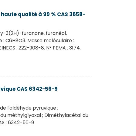
 haute qualité à 99 % CAS 3658-
y-3(2H)-furanone, furanéol,
e : C6H8O3. Masse moléculaire :
EINECS : 222-908-8. N° FEMA : 3174.
uvique CAS 6342-56-9
de l'aldéhyde pyruvique ;
 du méthylglyoxal ; Diméthylacétal du
CAS : 6342-56-9