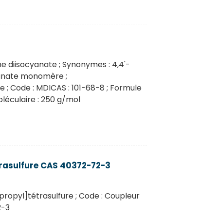
 diisocyanate ; Synonymes : 4,4'-
yanate monomère ;
 ; Code : MDICAS : 101-68-8 ; Formule
léculaire : 250 g/mol
trasulfure CAS 40372-72-3
)propyl]tétrasulfure ; Code : Coupleur
2-3