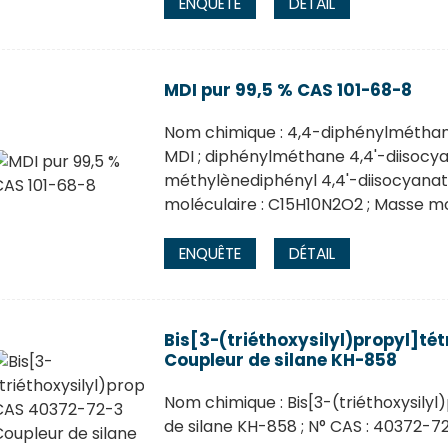
ENQUÊTE
DÉTAIL
MDI pur 99,5 % CAS 101-68-8
Nom chimique : 4,4-diphénylméthane
MDI ; diphénylméthane 4,4'-diisoc
méthylènediphényl 4,4'-diisocyanate
moléculaire : C15H10N2O2 ; Masse mo
ENQUÊTE
DÉTAIL
Bis[3-(triéthoxysilyl)propyl]té
Coupleur de silane KH-858
Nom chimique : Bis[3-(triéthoxysilyl
de silane KH-858 ; N° CAS : 40372-7