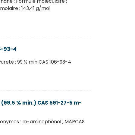
ane ; Formule moléculaire :
molaire : 143,41 g/mol
6-93-4
ureté : 99 % min CAS 106-93-4
 (99,5 % min.) CAS 591-27-5 m-
ynonymes : m-aminophénol ; MAPCAS