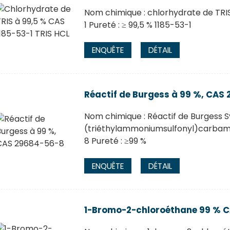
Nom chimique : chlorhydrate de TRI
1 Pureté : ≥ 99,5 % 1185-53-1
ENQUÊTE
DÉTAIL
Réactif de Burgess à 99 %, CAS
Nom chimique : Réactif de Burgess 
(triéthylammoniumsulfonyl)carba
8 Pureté : ≥99 %
ENQUÊTE
DÉTAIL
1-Bromo-2-chloroéthane 99 % C