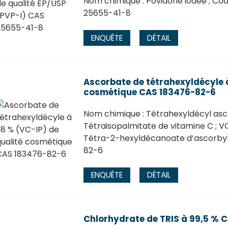
Nom chimique : Povidone iodée ; Cod
25655-41-8
ENQUÊTE
DÉTAIL
Ascorbate de tétrahexyldécyle à
cosmétique CAS 183476-82-6
Nom chimique : Tétrahexyldécyl asc
Tétraisopalmitate de vitamine C ; VC
Tétra-2-hexyldécanoate d’ascorbyle ;
82-6
ENQUÊTE
DÉTAIL
Chlorhydrate de TRIS à 99,5 % C