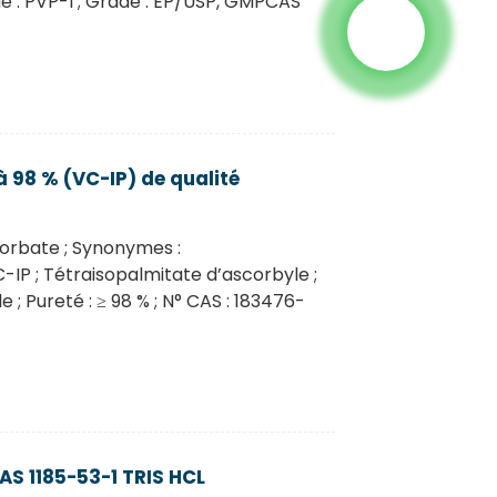
e : PVP-I ; Grade : EP/USP, GMPCAS
 98 % (VC-IP) de qualité
orbate ; Synonymes :
-IP ; Tétraisopalmitate d’ascorbyle ;
 Pureté : ≥ 98 % ; N° CAS : 183476-
AS 1185-53-1 TRIS HCL