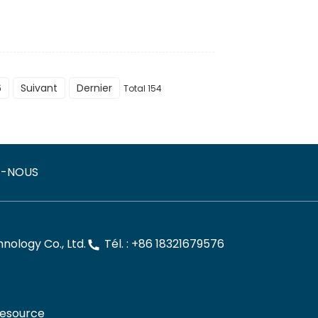
6
Suivant
Dernier
Total 154
Z-NOUS
ology Co., Ltd.
Tél. : +86 18321679576
esource