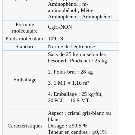
Aminophénol ; m-
aminophénol ; Méta-
Aminophénol ; Aminophénol
Formule
C
H
NON
6
7
moléculaire
Poids moléculaire
109,13
Standard
Norme de l'entreprise
Sacs de 25 kg ou selon les
besoins
1. Poids net : 25 kg
2. Poids brut : 28 kg
Emballage
3. 1 MT = 1,16 m³
4. Emballage : 25 kg/fût,
20'FCL = 16,9 MT.
Aspect : cristal gris-blanc ou
blanc
Caractéristiques
Dosage : ≥99,5 %
Teneur en cendres : ≤0,1%