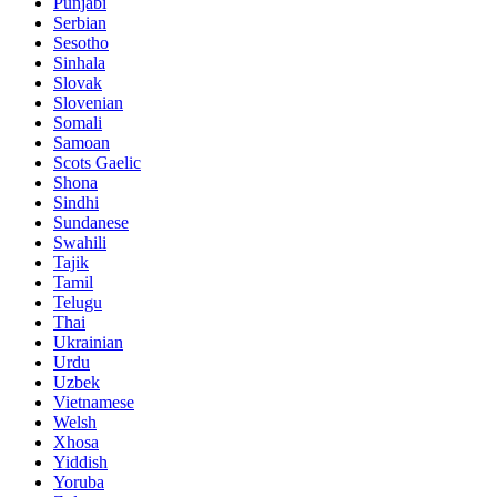
Punjabi
Serbian
Sesotho
Sinhala
Slovak
Slovenian
Somali
Samoan
Scots Gaelic
Shona
Sindhi
Sundanese
Swahili
Tajik
Tamil
Telugu
Thai
Ukrainian
Urdu
Uzbek
Vietnamese
Welsh
Xhosa
Yiddish
Yoruba