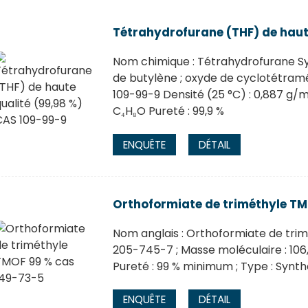
Tétrahydrofurane (THF) de haut
Nom chimique : Tétrahydrofurane S
de butylène ; oxyde de cyclotétramét
109-99-9 Densité (25 °C) : 0,887 g/m
C₄H₈O Pureté : 99,9 %
ENQUÊTE
DÉTAIL
Orthoformiate de triméthyle TM
Nom anglais : Orthoformiate de trimét
205-745-7 ; Masse moléculaire : 106,1
Pureté : 99 % minimum ; Type : Synt
ENQUÊTE
DÉTAIL