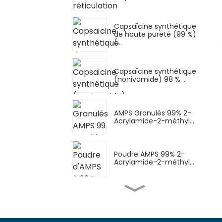
Capsaïcine synthétique
de haute pureté (99 %)
(...
Capsaïcine synthétique
(nonivamide) 98 % ...
AMPS Granulés 99% 2-
Acrylamide-2-méthyl...
Poudre AMPS 99% 2-
Acrylamide-2-méthyl...
Poudre AMPS-Na (sel de
sodium AMPS) Sod...