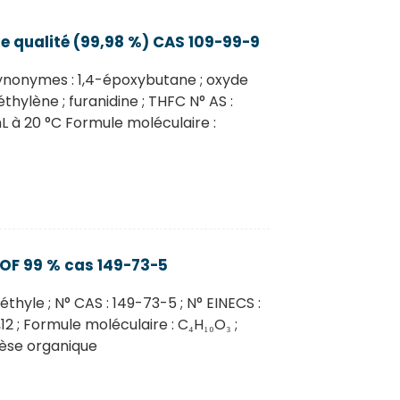
e qualité (99,98 %) CAS 109-99-9
ynonymes : 1,4-époxybutane ; oxyde
hylène ; furanidine ; THFC N° AS :
L à 20 °C Formule moléculaire :
OF 99 % cas 149-73-5
hyle ; N° CAS : 149-73-5 ; N° EINECS :
2 ; Formule moléculaire : C₄H₁₀O₃ ;
hèse organique