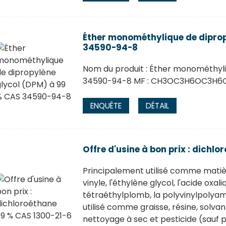
Éther monométhylique de diprop
34590-94-8
Nom du produit : Éther monométhyli
34590-94-8 MF : CH3OC3H6OC3H6OH
ENQUÊTE
DÉTAIL
Offre d'usine à bon prix : dichl
Principalement utilisé comme matiè
vinyle, l'éthylène glycol, l'acide oxal
tétraéthylplomb, la polyvinylpolyam
utilisé comme graisse, résine, solv
nettoyage à sec et pesticide (sauf