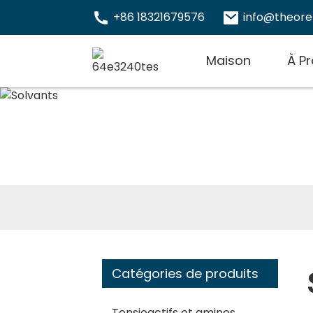
+86 18321679576
info@theor
Maison
À P
Catégories de produits
Tensioactifs et amines