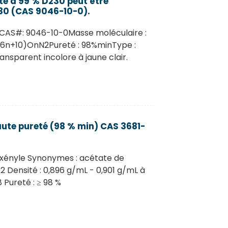
té à 99 % D230 peut être
30 (CAS 9046-10-0).
0CAS#: 9046-10-0Masse moléculaire :
(6n+10)OnN2Pureté : 98%minType :
ansparent incolore à jaune clair.
aute pureté (98 % min) CAS 3681-
exényle Synonymes : acétate de
2 Densité : 0,896 g/mL - 0,901 g/mL à
 Pureté : ≥ 98 %