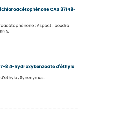
dichloroacétophénone CAS 37148-
roacétophénone ; Aspect : poudre
 99 %
47-8 4-hydroxybenzoate d'éthyle
’éthyle ; Synonymes :