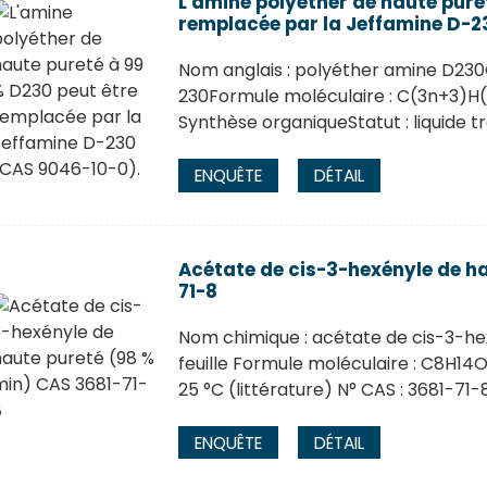
L'amine polyéther de haute pure
remplacée par la Jeffamine D-2
Nom anglais : polyéther amine D23
230Formule moléculaire : C(3n+3)H
Synthèse organiqueStatut : liquide tr
ENQUÊTE
DÉTAIL
Acétate de cis-3-hexényle de h
71-8
Nom chimique : acétate de cis-3-h
feuille Formule moléculaire : C8H14O
25 °C (littérature) N° CAS : 3681-71-8
ENQUÊTE
DÉTAIL