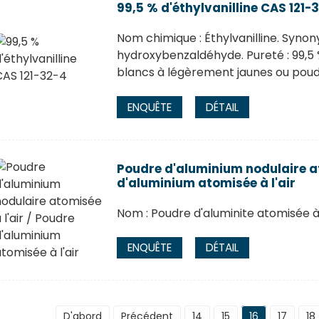
99,5 % d'éthylvanilline CAS 121-
Nom chimique : Éthylvanilline. Syno
hydroxybenzaldéhyde. Pureté : 99,5 %
blancs à légèrement jaunes ou poudre
ENQUÊTE
DÉTAIL
Poudre d'aluminium nodulaire at
d'aluminium atomisée à l'air
Nom : Poudre d'aluminite atomisée à l
ENQUÊTE
DÉTAIL
D'abord
Précédent
14
15
16
17
18