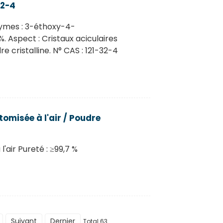
32-4
nymes : 3-éthoxy-4-
. Aspect : Cristaux aciculaires
 cristalline. N° CAS : 121-32-4
omisée à l'air / Poudre
'air Pureté : ≥99,7 %
Suivant
Dernier
Total 63