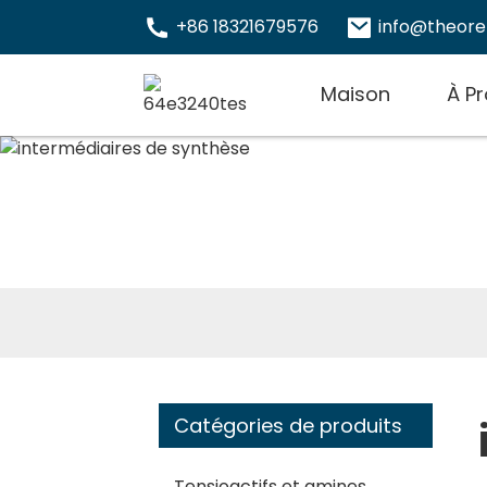
+86 18321679576
info@theor
Maison
À P
Catégories de produits
Tensioactifs et amines