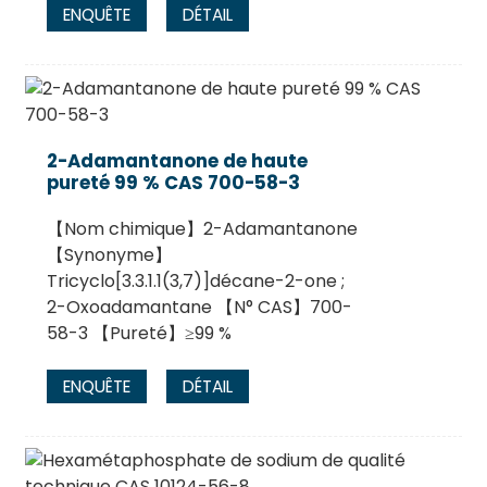
ENQUÊTE
DÉTAIL
2-Adamantanone de haute
pureté 99 % CAS 700-58-3
【Nom chimique】2-Adamantanone
【Synonyme】
Tricyclo[3.3.1.1(3,7)]décane-2-one ;
2-Oxoadamantane 【N° CAS】700-
58-3 【Pureté】≥99 %
ENQUÊTE
DÉTAIL