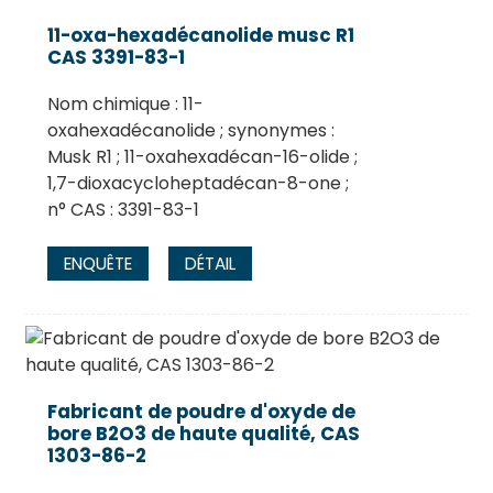
11-oxa-hexadécanolide musc R1
CAS 3391-83-1
Nom chimique : 11-
oxahexadécanolide ; synonymes :
Musk R1 ; 11-oxahexadécan-16-olide ;
1,7-dioxacycloheptadécan-8-one ;
n° CAS : 3391-83-1
ENQUÊTE
DÉTAIL
Fabricant de poudre d'oxyde de
bore B2O3 de haute qualité, CAS
1303-86-2