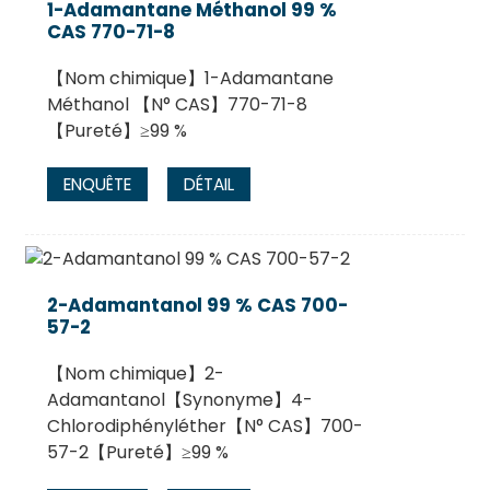
1-Adamantane Méthanol 99 %
CAS 770-71-8
【Nom chimique】1-Adamantane
Méthanol 【N° CAS】770-71-8
【Pureté】≥99 %
ENQUÊTE
DÉTAIL
.
2-Adamantanol 99 % CAS 700-
57-2
【Nom chimique】2-
Adamantanol【Synonyme】4-
Chlorodiphényléther【N° CAS】700-
57-2【Pureté】≥99 %