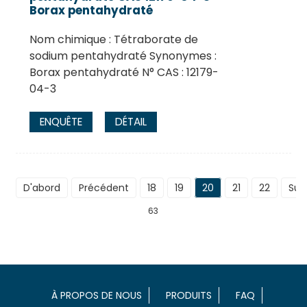
Borax pentahydraté
Nom chimique : Tétraborate de
sodium pentahydraté Synonymes :
Borax pentahydraté N° CAS : 12179-
04-3
ENQUÊTE
DÉTAIL
D'abord
Précédent
18
19
20
21
22
Sui
63
À PROPOS DE NOUS
PRODUITS
FAQ