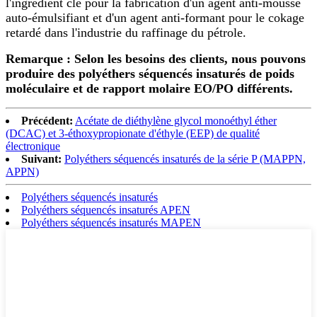
l'ingrédient clé pour la fabrication d'un agent anti-mousse
auto-émulsifiant et d'un agent anti-formant pour le cokage
retardé dans l'industrie du raffinage du pétrole.
Remarque : Selon les besoins des clients, nous pouvons
produire des polyéthers séquencés insaturés de poids
moléculaire et de rapport molaire EO/PO différents.
Précédent:
Acétate de diéthylène glycol monoéthyl éther
(DCAC) et 3-éthoxypropionate d'éthyle (EEP) de qualité
électronique
Suivant:
Polyéthers séquencés insaturés de la série P (MAPPN,
APPN)
Polyéthers séquencés insaturés
Polyéthers séquencés insaturés APEN
Polyéthers séquencés insaturés MAPEN