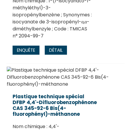
Nom chimique : 1-(1-isocyanato-1-
méthyléthyl)-3-
isopropénylbenzène ; Synonymes :
isocyanate de 3-isopropényl-α,α-
diméthylbenzyle ; Code : TMICAS
n° 2094-99-7
ENQUÊTE
DÉTAIL
Plastique technique spécial
DFBP 4,4'-Difluorobenzophénone
CAS 345-92-6 Bis(4-
fluorophényl)-méthanone
Nom chimique : 4,4'-