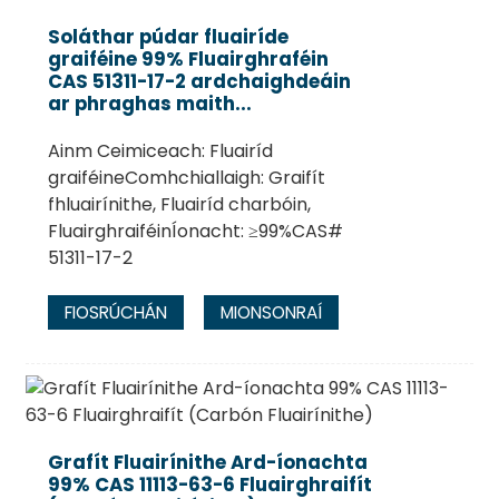
Soláthar púdar fluairíde
graiféine 99% Fluairghraféin
CAS 51311-17-2 ardchaighdeáin
ar phraghas maith...
Ainm Ceimiceach: Fluairíd
graiféineComhchiallaigh: Graifít
fhluairínithe, Fluairíd charbóin,
FluairghraiféinÍonacht: ≥99%CAS#
51311-17-2
.
FIOSRÚCHÁN
MIONSONRAÍ
Grafít Fluairínithe Ard-íonachta
99% CAS 11113-63-6 Fluairghraifít