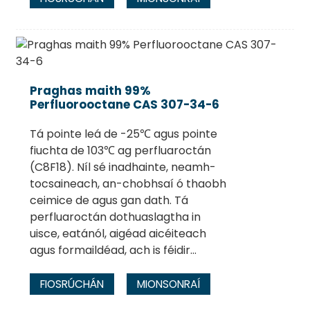
Praghas maith 99%
Perfluorooctane CAS 307-34-6
Tá pointe leá de -25℃ agus pointe
fiuchta de 103℃ ag perfluaroctán
(C8F18). Níl sé inadhainte, neamh-
tocsaineach, an-chobhsaí ó thaobh
ceimice de agus gan dath. Tá
perfluaroctán dothuaslagtha in
uisce, eatánól, aigéad aicéiteach
agus formaildéad, ach is féidir...
FIOSRÚCHÁN
MIONSONRAÍ