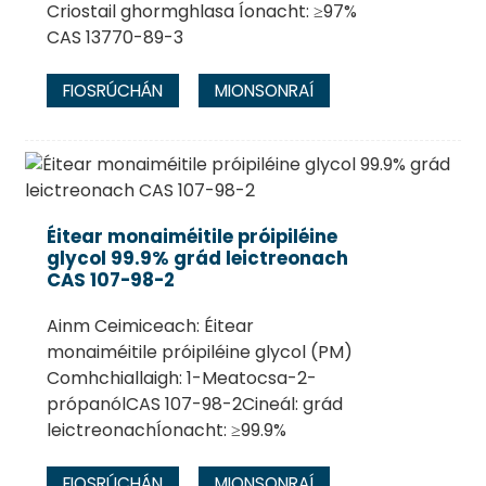
Criostail ghormghlasa Íonacht: ≥97%
CAS 13770-89-3
FIOSRÚCHÁN
MIONSONRAÍ
Éitear monaiméitile próipiléine
glycol 99.9% grád leictreonach
CAS 107-98-2
Ainm Ceimiceach: Éitear
monaiméitile próipiléine glycol (PM)
Comhchiallaigh: 1-Meatocsa-2-
própanólCAS 107-98-2Cineál: grád
leictreonachÍonacht: ≥99.9%
FIOSRÚCHÁN
MIONSONRAÍ