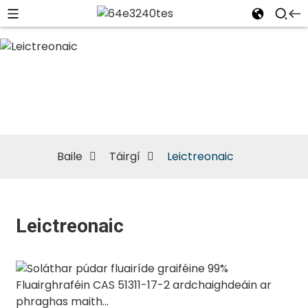
Leictreonaic
Baile
Táirgí
Leictreonaic
Leictreonaic