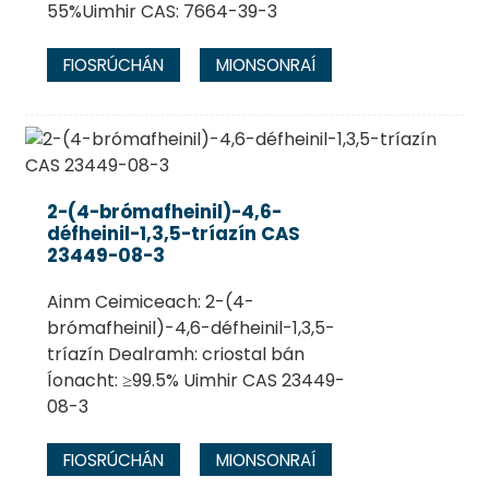
55%Uimhir CAS: 7664-39-3
FIOSRÚCHÁN
MIONSONRAÍ
2-(4-brómafheinil)-4,6-
défheinil-1,3,5-tríazín CAS
23449-08-3
Ainm Ceimiceach: 2-(4-
brómafheinil)-4,6-défheinil-1,3,5-
tríazín Dealramh: criostal bán
Íonacht: ≥99.5% Uimhir CAS 23449-
08-3
FIOSRÚCHÁN
MIONSONRAÍ