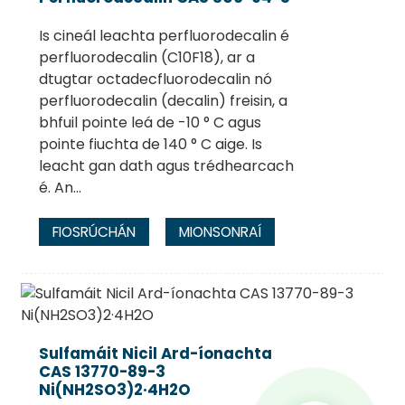
Is cineál leachta perfluorodecalin é
perfluorodecalin (C10F18), ar a
dtugtar octadecfluorodecalin nó
perfluorodecalin (decalin) freisin, a
bhfuil pointe leá de -10 ° C agus
pointe fiuchta de 140 ° C aige. Is
leacht gan dath agus trédhearcach
é. An...
FIOSRÚCHÁN
MIONSONRAÍ
Sulfamáit Nicil Ard-íonachta
CAS 13770-89-3
Ni(NH2SO3)2·4H2O