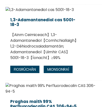
1,3-Adamantanediol cas 5001-
18-3
【Ainm Ceimiceach】1,3-
Adamantanediol【Comhchiallaigh】
1,2-Déhiodrocsaiadamantán;
Adamantanediol【Uimhir CAS】
5001-18-3【Íonacht】≥99%
FIOSRÚCHÁN
MIONSONRAÍ
Praghas maith 99%
Perfluorodecalin CAS 306-94-5