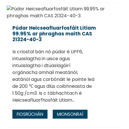
Púdar Heicseafluarfosfáit Litiam
99.95% ar phraghas maith CAS
21324-40-3
Is criostal bán nó púdar é LiPF6,
intuaslagtha in uisce agus
intuaslagtha i dtuaslagóirí
orgánacha amhail meatánól,
eatánól agus carbónáit le pointe leá
de 200 ℃ agus dlús coibhneasta de
1.50g /cm3. Is c tábhachtach é
Heicseafluarfhosfáit Litiam...
FIOSRÚCHÁN
MIONSONRAÍ