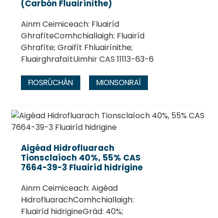
(Carbón Fluairínithe)
Ainm Ceimiceach: Fluairíd
GhrafíteComhchiallaigh: Fluairíd
Ghrafíte; Graifít Fhluairínithe;
FluairghrafaítUimhir CAS 11113-63-6
FIOSRÚCHÁN
MIONSONRAÍ
Aigéad Hidrofluarach
Tionsclaíoch 40%, 55% CAS
7664-39-3 Fluairíd hidrigine
Ainm Ceimiceach: Aigéad
HidrofluarachComhchiallaigh:
Fluairíd hidrigineGrád: 40%;