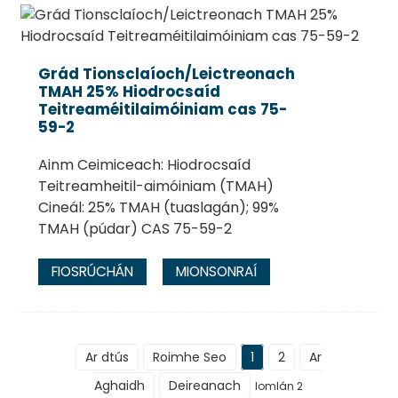
Grád Tionsclaíoch/Leictreonach
TMAH 25% Hiodrocsaíd
Teitreaméitilaimóiniam cas 75-
59-2
Ainm Ceimiceach: Hiodrocsaíd
Teitreamheitil-aimóiniam (TMAH)
Cineál: 25% TMAH (tuaslagán); 99%
TMAH (púdar) CAS 75-59-2
FIOSRÚCHÁN
MIONSONRAÍ
Ar dtús
Roimhe Seo
1
2
Ar
Aghaidh
Deireanach
Iomlán 2