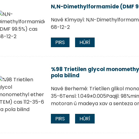
N,N-Dimethylformamide (DMF 99
Navê Kîmyayî: N,N-Dimethylformam
68-12-2
PIRS
HÛRÎ
%98 Trietilen glycol monomethyl
pola bilind
Navê Berhemê: Trîetîlen glîkol mono
35-6Tensî: 1.049±0.005Paqijî: 98%min
motoran û madeya xav a senteza org
PIRS
HÛRÎ