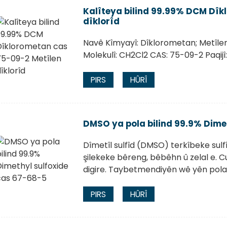
Kalîteya bilind 99.99% DCM Dîk
dîklorîd
Navê Kîmyayî: Dîklorometan; Metîle
Molekulî: CH2Cl2 CAS: 75-09-2 Paqijî
PIRS
HÛRÎ
DMSO ya pola bilind 99.9% Dime
Dîmetîl sulfîd (DMSO) terkîbeke sulf
şilekeke bêreng, bêbêhn û zelal e. C
digire. Taybetmendiyên wê yên polarît
PIRS
HÛRÎ