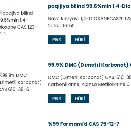
paqijiya bilind 99.6%min 1,4-Di
Navê kîmyayî: 1,4-DIOXANECAS#: 123-
20fcl=16mt
PIRS
HÛRÎ
99.9% DMC (Dîmetîl Karbonat) 
DMC (Dimetil Karbonat) CAS: 616-38-
Karbonîlkirinê, Ajansa Metilolkirinê û
PIRS
HÛRÎ
%99 Formamîd CAS 75-12-7