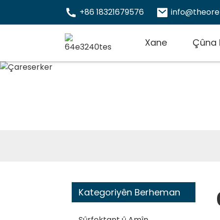
+86 18321679576
info@theor
Xane
Çûna 
Kategoriyên Berheman
Sûrfektant û Amîn