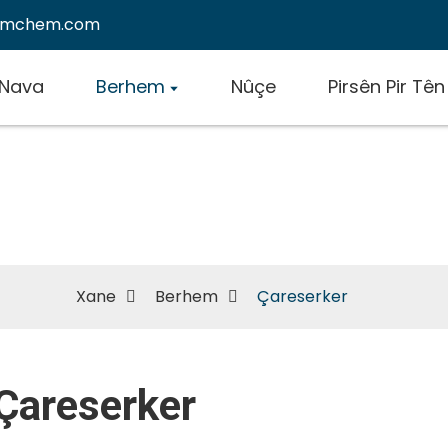
emchem.com
Nava
Berhem
Nûçe
Pirsên Pir Tên
Çareserker
Xane
Berhem
Çareserker
Çareserker