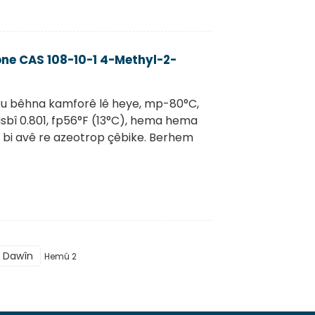
one CAS 108-10-1 4-Methyl-2-
 ku bêhna kamforê lê heye, mp-80°C,
nisbî 0.801, fp56°F (13°C), hema hema
re bi avê re azeotrop çêbike. Berhem
Dawîn
Hemû 2