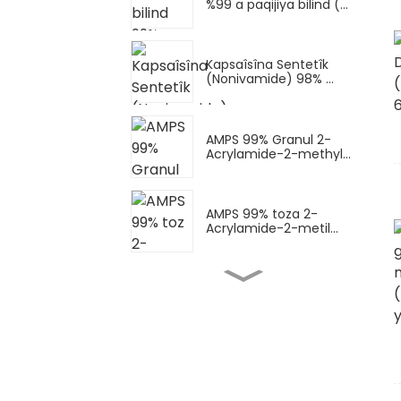
%99 a paqijiya bilind (...
Kapsaîsîna Sentetîk
(Nonivamide) 98% ...
AMPS 99% Granul 2-
Acrylamide-2-methyl...
AMPS 99% toza 2-
Acrylamide-2-metil...
Toza AMPS-Na (xwêya
sodyûmê ya AMPS)
Sodyûm...
AMPS-Na ya şile (xwêya
sodyûmê ya AMPS)
Sodyûm...