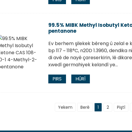
99.5% MIBK Methyl Isobutyl Ket
pentanone
Ev berhem şilekek bêreng û zelal e
bp 117 ~ 118°C, n20D 1.3960, dendika 
di avê de nayê çareserkirin, lê dika
xwedî germahiyek kelandî ye...
PIRS
HÛRÎ
Yekem
Berê
1
2
Piştî