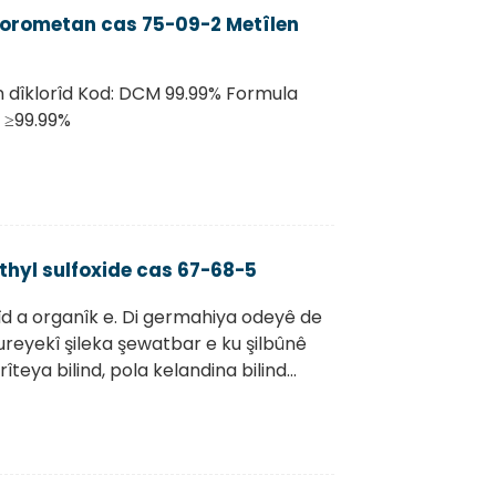
lorometan cas 75-09-2 Metîlen
n dîklorîd Kod: DCM 99.99% Formula
: ≥99.99%
thyl sulfoxide cas 67-68-5
îd a organîk e. Di germahiya odeyê de
ureyekî şileka şewatbar e ku şilbûnê
eya bilind, pola kelandina bilind...