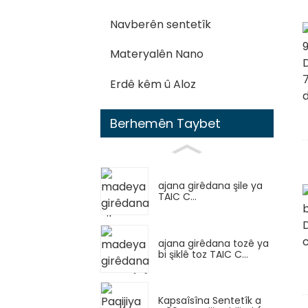
Navberên sentetîk
Materyalên Nano
Erdê kêm û Aloz
Berhemên Taybet
ajana girêdana şile ya
TAIC C...
ajana girêdana tozê ya
bi şiklê toz TAIC C...
Kapsaîsîna Sentetîk a