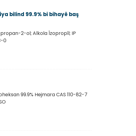
jiya bilind 99.9% bi bihayê baş
ropan-2-ol; Alkola Îzopropîl; IP
3-0
kloheksan 99.9% Hejmara CAS 110-82-7
ISO