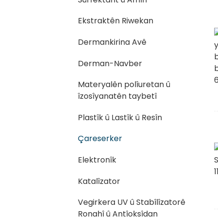
Ekstraktên Riwekan
Dermankirina Avê
Derman-Navber
Materyalên polîuretan û
îzosîyanatên taybetî
Plastîk û Lastîk û Resîn
Çareserker
Elektronîk
Katalîzator
Vegirkera UV û Stabîlîzatorê
Ronahî û Antîoksîdan