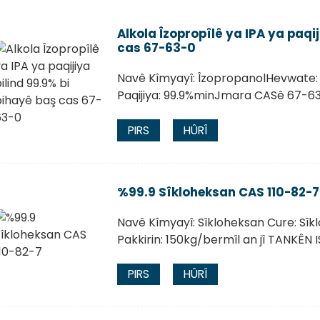
Alkola Îzopropîlê ya IPA ya paqi
cas 67-63-0
Navê Kîmyayî: ÎzopropanolHevwate: p
Paqijiya: 99.9%minJmara CASê 67-6
PIRS
HÛRÎ
%99.9 Sîkloheksan CAS 110-82-7
Navê Kîmyayî: Sîkloheksan Cure: Sî
Pakkirin: 150kg/bermîl an jî TANKÊN 
PIRS
HÛRÎ