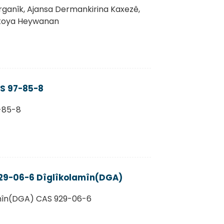
ganîk, Ajansa Dermankirina Kaxezê,
toya Heywanan
AS 97-85-8
7-85-8
29-06-6 Dîglîkolamîn(DGA)
amîn(DGA) CAS 929-06-6