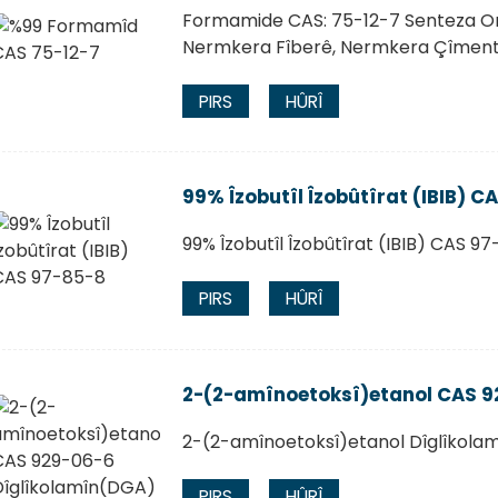
Formamide CAS: 75-12-7 Senteza Or
Nermkera Fîberê, Nermkera Çîmen
PIRS
HÛRÎ
99% Îzobutîl Îzobûtîrat (IBIB) C
99% Îzobutîl Îzobûtîrat (IBIB) CAS 9
PIRS
HÛRÎ
2-(2-amînoetoksî)etanol CAS 9
2-(2-amînoetoksî)etanol Dîglîkol
PIRS
HÛRÎ