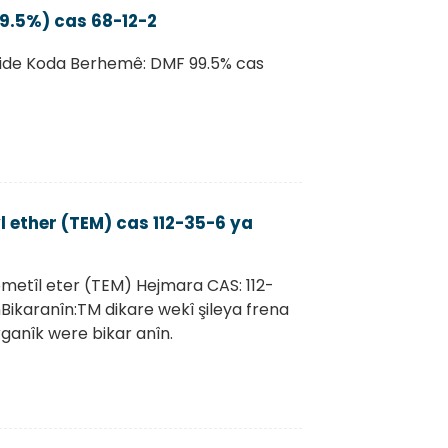
.5%) cas 68-12-2
ide Koda Berhemê: DMF 99.5% cas
 ether (TEM) cas 112-35-6 ya
metîl eter (TEM) Hejmara CAS: 112-
Bikaranîn:TM dikare wekî şileya frena
anîk were bikar anîn.