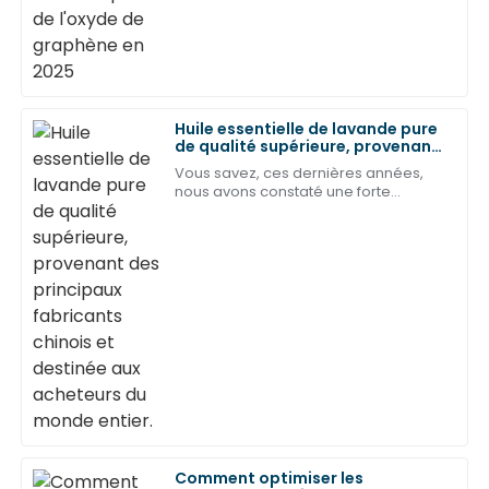
de graphène (GO). Des secteurs
allant de la technologie à…
Anthony
A
Ramirez
Je suis absolument ravie de mon choix ! L'équipe
d'assistance a été incroyablement professionnelle et
Huile essentielle de lavande pure
serviable.
de qualité supérieure, provenant
des principaux fabricants chinois
Vous savez, ces dernières années,
et destinée aux acheteurs du
05
Peut
2025
nous avons constaté une forte
monde entier.
augmentation de la demande en
huiles essentielles de qualité partout
dans le monde. Je veux dire, le
Emma
E
marché…
Gonzalez
Qualité produit exceptionnelle et équipe d'assistance
dévouée. Je suis ravi de mon expérience !
05
Juin
2025
Jason
J
Lee
Comment optimiser les