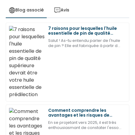
Blog associé
Avis
7 raisons pour lesquelles l'huile
Lily
essentielle de pin de qualité
L
Johnson
supérieure devrait être votre
Salut ! As-tu entendu parler de l'huile
huile essentielle de prédilection
de pin ? Elle est fabriquée à partir des
Ce produit est devenu l'un de mes préférés. Le
aiguilles et des brindilles de pin, et
service après-vente est tout aussi remarquable !
waouh, elle commence vraiment à
faire parler d'elle !
18
Peut
2025
Daniel
D
Harris
La qualité et la fiabilité de ce produit sont
exceptionnelles. Je suis très satisfait du service
Comment comprendre les
après-vente !
avantages et les risques de
l'oxyde de graphène en 2025
En se projetant vers 2025, il est très
04
Juin
2025
enthousiasmant de constater l'essor
fulgurant de la recherche sur l'oxyde