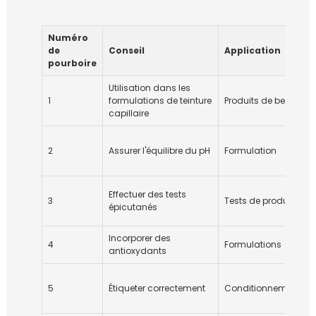
Numéro
de
Conseil
Application
pourboire
Utilisation dans les
1
formulations de teinture
Produits de beauté
capillaire
2
Assurer l'équilibre du pH
Formulation
Effectuer des tests
3
Tests de produits
épicutanés
Incorporer des
4
Formulations
antioxydants
5
Étiqueter correctement
Conditionnement