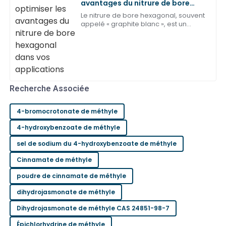
avantages du nitrure de bore
Qualité impressionnante ! Le service après-vente
hexagonal dans vos applications
Le nitrure de bore hexagonal, souvent
était complet et attentionné.
appelé « graphite blanc », est un
matériau fascinant qui fait beaucoup
20
Juin
2025
parler de lui ces derniers temps. Il est
notamment connu pour…
Sophia
S
Robinson
Recherche Associée
J'adore ce produit ! Le service après-vente était
excellent.
4-bromocrotonate de méthyle
27
Juin
2025
4-hydroxybenzoate de méthyle
sel de sodium du 4-hydroxybenzoate de méthyle
Cinnamate de méthyle
poudre de cinnamate de méthyle
dihydrojasmonate de méthyle
Dihydrojasmonate de méthyle CAS 24851-98-7
Épichlorhydrine de méthyle