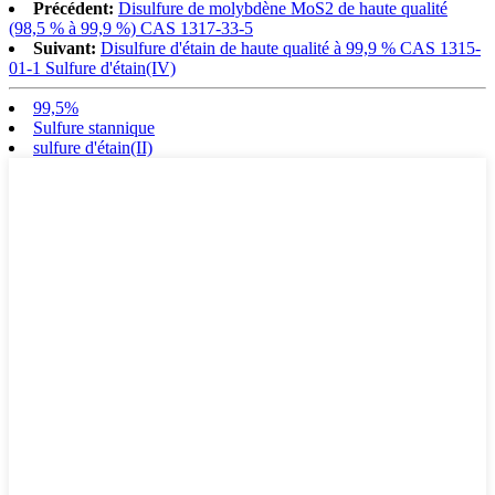
Précédent:
Disulfure de molybdène MoS2 de haute qualité
(98,5 % à 99,9 %) CAS 1317-33-5
Suivant:
Disulfure d'étain de haute qualité à 99,9 % CAS 1315-
01-1 Sulfure d'étain(IV)
99,5%
Sulfure stannique
sulfure d'étain(II)