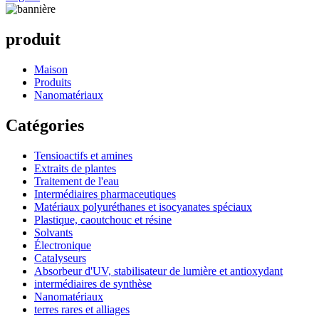
produit
Maison
Produits
Nanomatériaux
Catégories
Tensioactifs et amines
Extraits de plantes
Traitement de l'eau
Intermédiaires pharmaceutiques
Matériaux polyuréthanes et isocyanates spéciaux
Plastique, caoutchouc et résine
Solvants
Électronique
Catalyseurs
Absorbeur d'UV, stabilisateur de lumière et antioxydant
intermédiaires de synthèse
Nanomatériaux
terres rares et alliages