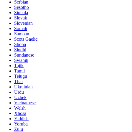
Serbian
Sesotho
Sinhala
Slovak
Slovenian
Somali
Samoan
Scots Gaelic
Shona
Sindhi
Sundanese
Swahili
Tajik
Tamil
Telugu
Thai
Ukrainian
Urdu
Uzbek
Vietnamese
Welsh
Xhosa
Yiddish
Yoruba
Zulu