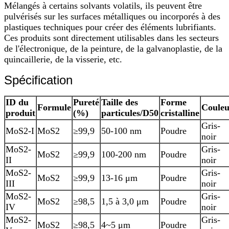
Mélangés à certains solvants volatils, ils peuvent être
pulvérisés sur les surfaces métalliques ou incorporés à des
plastiques techniques pour créer des éléments lubrifiants.
Ces produits sont directement utilisables dans les secteurs
de l'électronique, de la peinture, de la galvanoplastie, de la
quincaillerie, de la visserie, etc.
Spécification
ID du
Pureté
Taille des
Forme
Formule
Couleu
produit
(%)
particules/D50
cristalline
Gris-
MoS2-I
MoS2
≥99,9
50-100 nm
Poudre
noir
MoS2-
Gris-
MoS2
≥99,9
100-200 nm
Poudre
II
noir
MoS2-
Gris-
MoS2
≥99,9
13-16 μm
Poudre
III
noir
MoS2-
Gris-
MoS2
≥98,5
1,5 à 3,0 μm
Poudre
IV
noir
MoS2-
Gris-
MoS2
≥98,5
4~5 μm
Poudre