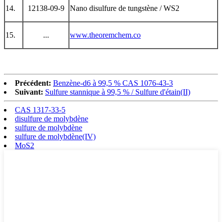
14.
12138-09-9
Nano disulfure de tungstène / WS2
15.
...
www.theoremchem.co
Précédent:
Benzène-d6 à 99,5 % CAS 1076-43-3
Suivant:
Sulfure stannique à 99,5 % / Sulfure d'étain(II)
CAS 1317-33-5
disulfure de molybdène
sulfure de molybdène
sulfure de molybdène(IV)
MoS2