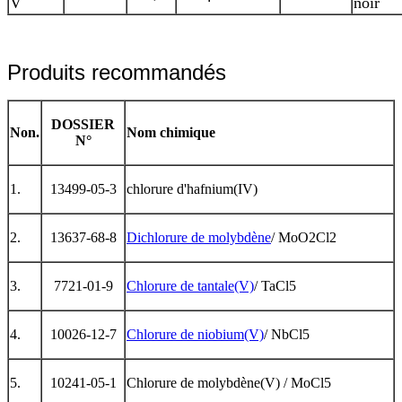
V
noir
Produits recommandés
DOSSIER
Non.
Nom chimique
N°
1.
13499-05-3
chlorure d'hafnium(IV)
2.
13637-68-8
Dichlorure de molybdène
/ MoO2Cl2
3.
7721-01-9
Chlorure de tantale(V)
/ TaCl5
4.
10026-12-7
Chlorure de niobium(V)
/ NbCl5
5.
10241-05-1
Chlorure de molybdène(V) / MoCl5