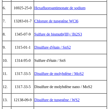
6.
16925-25-0
Hexafluoroantimonate de sodium
7.
13283-01-7
Chlorure de tungstène WCl6
8.
1345-07-9
Sulfure de bismuth(III) / Bi2S3
9.
1315-01-1
Disulfure d'étain / SnS2
10.
1314-95-0
Sulfure d'étain / SnS
11.
1317-33-5
Disulfure de molybdène / MoS2
12.
1317-33-5
Disulfure de molybdène nano / MoS2
13.
12138-09-9
Disulfure de tungstène / WS2