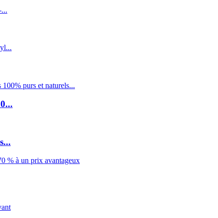
0...
...