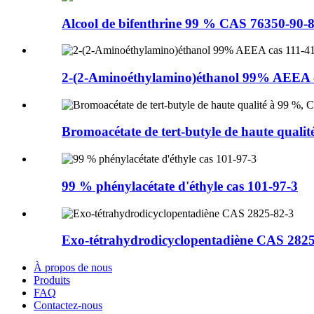
Alcool de bifenthrine 99 % CAS 76350-90-
2-(2-Aminoéthylamino)éthanol 99% AEEA c
Bromoacétate de tert-butyle de haute qualité
99 % phénylacétate d'éthyle cas 101-97-3
Exo-tétrahydrodicyclopentadiène CAS 2825
À propos de nous
Produits
FAQ
Contactez-nous