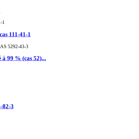
8
as 111-41-1
 à 99 % (cas 52)...
-82-3