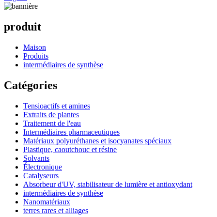
produit
Maison
Produits
intermédiaires de synthèse
Catégories
Tensioactifs et amines
Extraits de plantes
Traitement de l'eau
Intermédiaires pharmaceutiques
Matériaux polyuréthanes et isocyanates spéciaux
Plastique, caoutchouc et résine
Solvants
Électronique
Catalyseurs
Absorbeur d'UV, stabilisateur de lumière et antioxydant
intermédiaires de synthèse
Nanomatériaux
terres rares et alliages