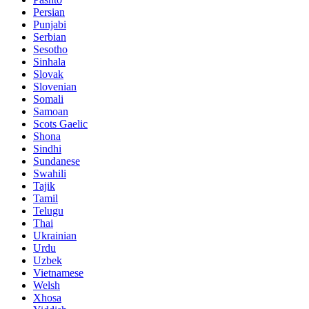
Persian
Punjabi
Serbian
Sesotho
Sinhala
Slovak
Slovenian
Somali
Samoan
Scots Gaelic
Shona
Sindhi
Sundanese
Swahili
Tajik
Tamil
Telugu
Thai
Ukrainian
Urdu
Uzbek
Vietnamese
Welsh
Xhosa