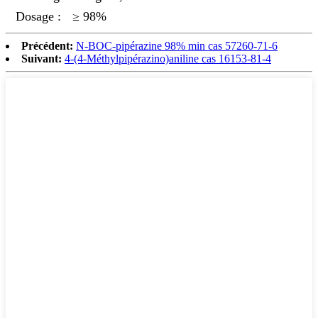
Dosage :
≥ 98%
Précédent:
N-BOC-pipérazine 98% min cas 57260-71-6
Suivant:
4-(4-Méthylpipérazino)aniline cas 16153-81-4