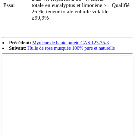
Essai
totale en eucalyptus et limonène ≥
Qualifié
26 %, teneur totale en
huile volatile
≥99,9%
Précédent:
Myrcène de haute pureté CAS 123-35-3
Suivant:
Huile de rose musquée 100% pure et naturelle