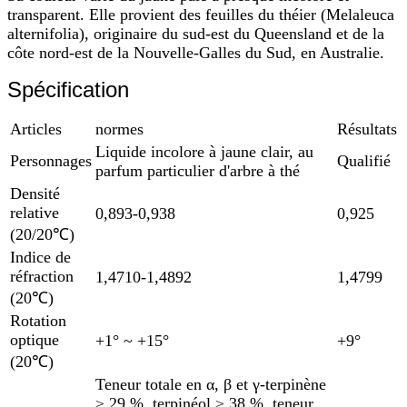
transparent. Elle provient des feuilles du théier (Melaleuca
alternifolia), originaire du sud-est du Queensland et de la
côte nord-est de la Nouvelle-Galles du Sud, en Australie.
Spécification
Articles
normes
Résultats
Liquide incolore à jaune clair, au
Personnages
Qualifié
parfum particulier d'arbre à thé
Densité
relative
0,893-0,938
0,925
(20/20℃)
Indice de
réfraction
1,4710-1,4892
1,4799
(20℃)
Rotation
optique
+1° ~ +15°
+9°
(20℃)
Teneur totale en α, β et γ-terpinène
≥ 29 %, terpinéol ≥ 38 %, teneur