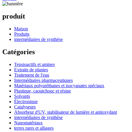
produit
Maison
Produits
intermédiaires de synthèse
Catégories
Tensioactifs et amines
Extraits de plantes
Traitement de l'eau
Intermédiaires pharmaceutiques
Matériaux polyuréthanes et isocyanates spéciaux
Plastique, caoutchouc et résine
Solvants
Électronique
Catalyseurs
Absorbeur d'UV, stabilisateur de lumière et antioxydant
intermédiaires de synthèse
Nanomatériaux
terres rares et alliages