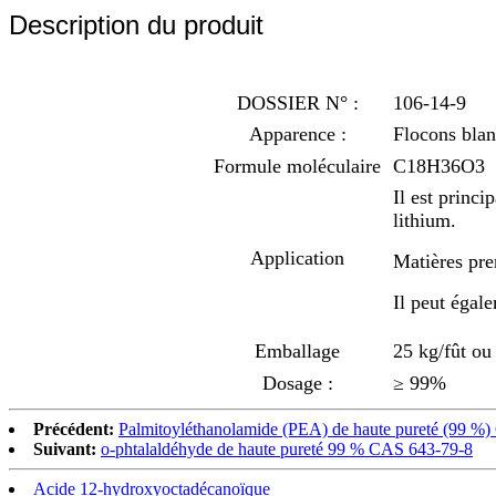
Description du produit
DOSSIER N° :
106-14-9
Apparence :
Flocons blan
Formule moléculaire
C18H36O3
Il est princ
lithium.
Application
Matières pre
Il peut égale
Emballage
25 kg/fût ou
Dosage :
≥ 99%
Précédent:
Palmitoyléthanolamide (PEA) de haute pureté (99 %
Suivant:
o-phtalaldéhyde de haute pureté 99 % CAS 643-79-8
Acide 12-hydroxyoctadécanoïque