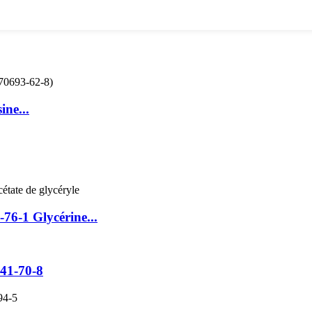
ine...
76-1 Glycérine...
541-70-8