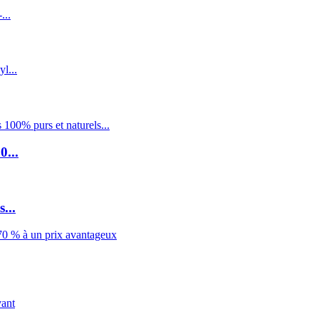
0...
...