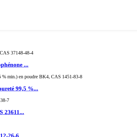
phénone ...
ureté 99,5 %...
 23611...
12-26-6