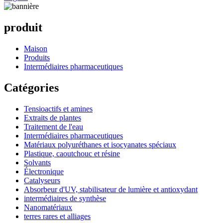
produit
Maison
Produits
Intermédiaires pharmaceutiques
Catégories
Tensioactifs et amines
Extraits de plantes
Traitement de l'eau
Intermédiaires pharmaceutiques
Matériaux polyuréthanes et isocyanates spéciaux
Plastique, caoutchouc et résine
Solvants
Électronique
Catalyseurs
Absorbeur d'UV, stabilisateur de lumière et antioxydant
intermédiaires de synthèse
Nanomatériaux
terres rares et alliages