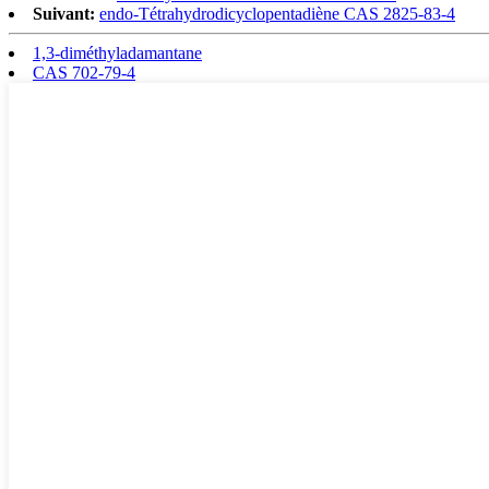
Suivant:
endo-Tétrahydrodicyclopentadiène CAS 2825-83-4
1,3-diméthyladamantane
CAS 702-79-4