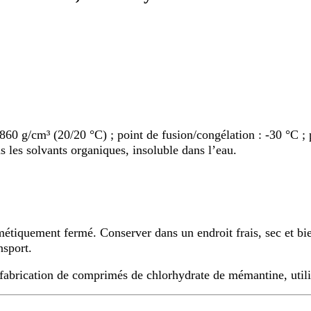
8860 g/cm³ (20/20 °C) ; point de fusion/congélation : -30 °C ; p
ns les solvants organiques, insoluble dans l’eau.
étiquement fermé. Conserver dans un endroit frais, sec et bien
nsport.
fabrication de comprimés de chlorhydrate de mémantine, utilis