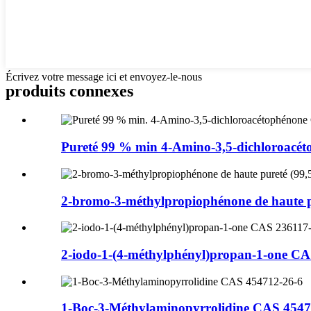
Écrivez votre message ici et envoyez-le-nous
produits connexes
Pureté 99 % min 4-Amino-3,5-dichloroacéto
2-bromo-3-méthylpropiophénone de haute p
2-iodo-1-(4-méthylphényl)propan-1-one CAS
1-Boc-3-Méthylaminopyrrolidine CAS 4547