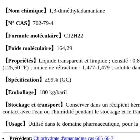
【Nom chimique】
1,3-diméthyladamantane
【N° CAS】
702-79-4
【Formule moléculaire】
C12H22
【Poids moléculaire】
164,29
【Propriétés】
Liquide transparent et limpide ; densité : 0,
(125,60 °F) ; indice de réfraction : 1,477-1,479 ; soluble da
【Spécification】
≥99% (GC)
【Emballage】
180 kg/baril
【Stockage et transport】
Conserver dans un récipient herm
contact avec l'eau ou l'humidité pendant le stockage et le tra
【Usage】
Utilisé dans le domaine pharmaceutique, pour la 
Précédent:
Chlorhydrate d'amantadine cas 665-66-7