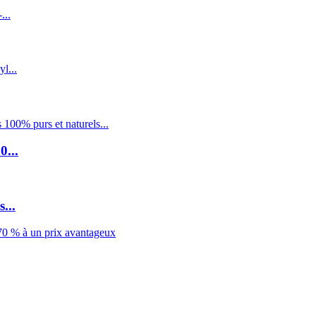
0...
...