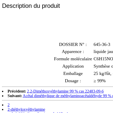
Description du produit
DOSSIER N° :
645-36-3
Apparence :
liquide jau
Formule moléculaire
C6H15NO
Application
Synthèse o
Emballage
25 kg/fût,
Dosage :
≥ 99%
Précédent:
2,2-Diméthoxyéthylamine 99 % cas 22483-09-6
Suivant:
Acétal diméthylique de méthylaminoacétaldéhyde 99 % 
2
2-diéthyloxyéthylamine