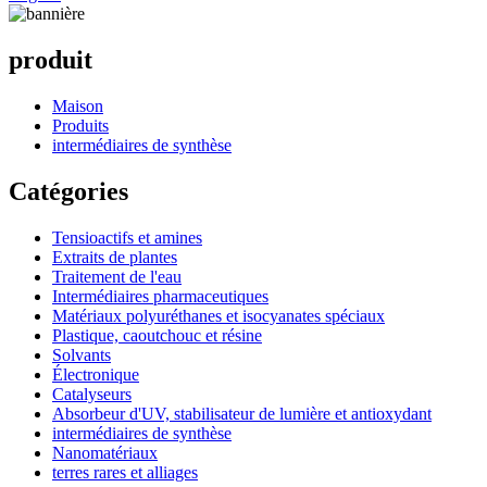
produit
Maison
Produits
intermédiaires de synthèse
Catégories
Tensioactifs et amines
Extraits de plantes
Traitement de l'eau
Intermédiaires pharmaceutiques
Matériaux polyuréthanes et isocyanates spéciaux
Plastique, caoutchouc et résine
Solvants
Électronique
Catalyseurs
Absorbeur d'UV, stabilisateur de lumière et antioxydant
intermédiaires de synthèse
Nanomatériaux
terres rares et alliages