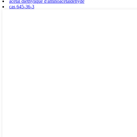
acétal diéthylique d'aminoacétaldéhyde
cas 645-36-3