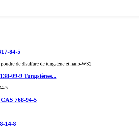
617-84-5
38-09-9 Tungstènes...
 CAS 768-94-5
8-14-8