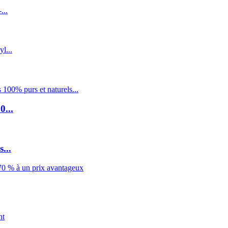
0...
...