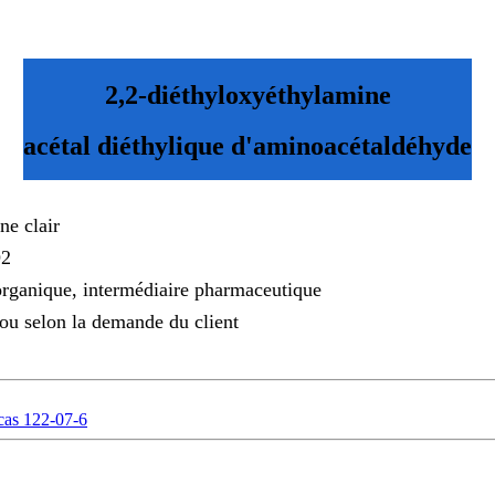
2,2-diéthyloxyéthylamine
acétal diéthylique d'aminoacétaldéhyde
ne clair
2
rganique, intermédiaire pharmaceutique
 ou selon la demande du client
cas 122-07-6