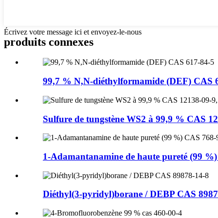
Écrivez votre message ici et envoyez-le-nous
produits connexes
99,7 % N,N-diéthylformamide (DEF) CAS 
Sulfure de tungstène WS2 à 99,9 % CAS 121
1-Adamantanamine de haute pureté (99 %)
Diéthyl(3-pyridyl)borane / DEBP CAS 8987