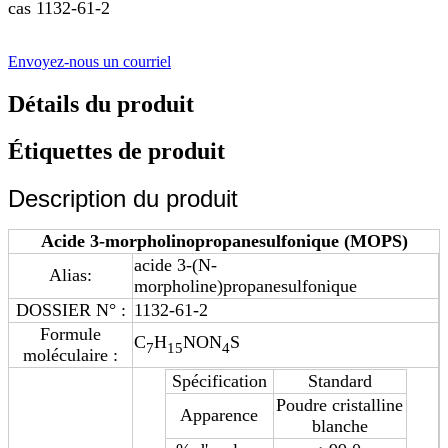
cas 1132-61-2
Envoyez-nous un courriel
Détails du produit
Étiquettes de produit
Description du produit
Acide 3-morpholinopropanesulfonique (MOPS)
acide 3-(N-
Alias:
morpholine)propanesulfonique
DOSSIER N° :
1132-61-2
Formule
C
H
NON
S
7
15
4
moléculaire :
Spécification
Standard
Poudre cristalline
Apparence
blanche