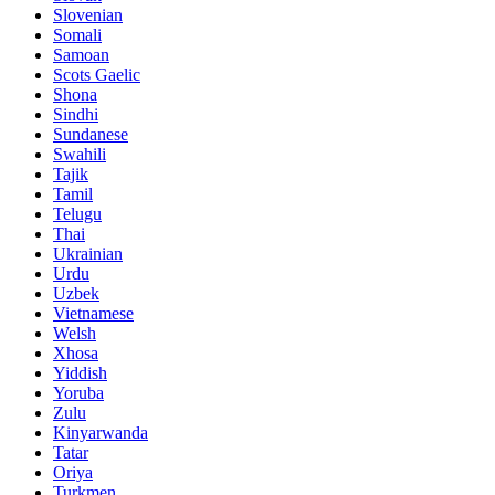
Slovenian
Somali
Samoan
Scots Gaelic
Shona
Sindhi
Sundanese
Swahili
Tajik
Tamil
Telugu
Thai
Ukrainian
Urdu
Uzbek
Vietnamese
Welsh
Xhosa
Yiddish
Yoruba
Zulu
Kinyarwanda
Tatar
Oriya
Turkmen