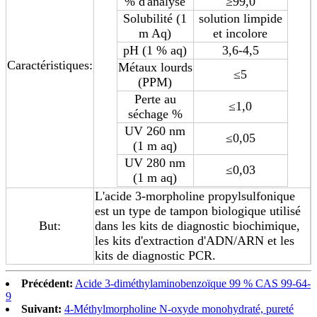
% d'analyse
≥99,0
Solubilité (1
solution limpide
m Aq)
et incolore
pH (1 % aq)
3,6-4,5
Caractéristiques:
Métaux lourds
≤5
(PPM)
Perte au
≤1,0
séchage %
UV 260 nm
≤0,05
(1 m aq)
UV 280 nm
≤0,03
(1 m aq)
L'acide 3-morpholine propylsulfonique
est un type de tampon biologique utilisé
But:
dans les kits de diagnostic biochimique,
les kits d'extraction d'ADN/ARN et les
kits de diagnostic PCR.
Précédent:
Acide 3-diméthylaminobenzoïque 99 % CAS 99-64-
9
Suivant:
4-Méthylmorpholine N-oxyde monohydraté, pureté