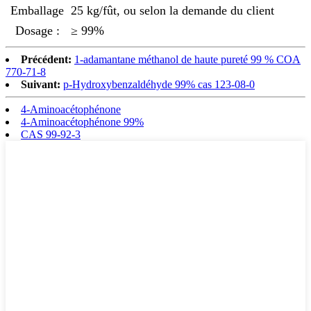
Emballage
25 kg/fût, ou selon la demande du client
Dosage :
≥ 99%
Précédent:
1-adamantane méthanol de haute pureté 99 % COA
770-71-8
Suivant:
p-Hydroxybenzaldéhyde 99% cas 123-08-0
4-Aminoacétophénone
4-Aminoacétophénone 99%
CAS 99-92-3