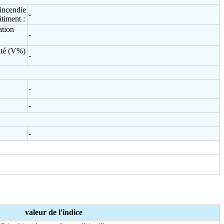
 incendie
-
âtiment :
ation
-
ité (V%)
-
-
-
-
valeur de l'indice