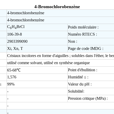
4-Bromochlorobenzène
4-bromochlorobenzène
4-bromochlorobenzène
C
H
BrCl
Poids moléculaire :
6
4
106-39-8
Numéro RTECS :
2903399090
Non :
Xi, Xn, T
Page de code IMDG :
Cristaux incolores en forme d'aiguilles ; solubles dans l'éther, le b
utilisé comme solvant, utilisé en synthèse organique
Point d'ébullition :
65-68℃
1,576
Humidité ≤ :
≥
99%
Valeur du pH :
-
Solubilité:
-
Pression critique (MPa) :
-
-