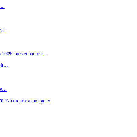
0...
...