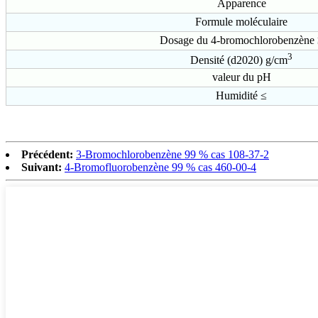
Apparence
Formule moléculaire
Dosage du 4-bromochlorobenzène
3
Densité (d2020) g/cm
valeur du pH
Humidité ≤
Précédent:
3-Bromochlorobenzène 99 % cas 108-37-2
Suivant:
4-Bromofluorobenzène 99 % cas 460-00-4