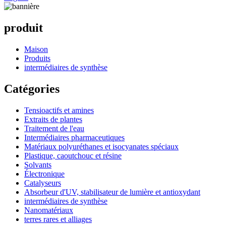
produit
Maison
Produits
intermédiaires de synthèse
Catégories
Tensioactifs et amines
Extraits de plantes
Traitement de l'eau
Intermédiaires pharmaceutiques
Matériaux polyuréthanes et isocyanates spéciaux
Plastique, caoutchouc et résine
Solvants
Électronique
Catalyseurs
Absorbeur d'UV, stabilisateur de lumière et antioxydant
intermédiaires de synthèse
Nanomatériaux
terres rares et alliages