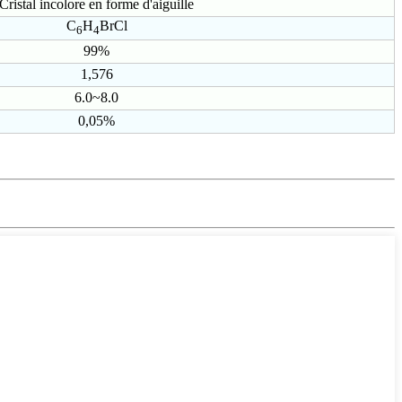
Cristal incolore en forme d'aiguille
C
H
BrCl
6
4
99%
1,576
6.0~8.0
0,05%