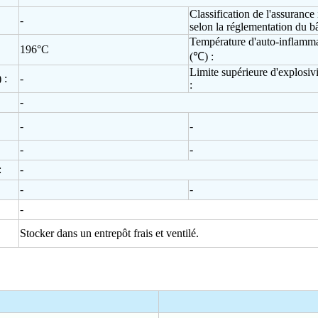
Classification de l'assurance
-
selon la réglementation du b
Température d'auto-inflamm
196°C
(℃) :
Limite supérieure d'explosiv
 :
-
:
-
-
-
-
-
:
-
-
-
-
Stocker dans un entrepôt frais et ventilé.