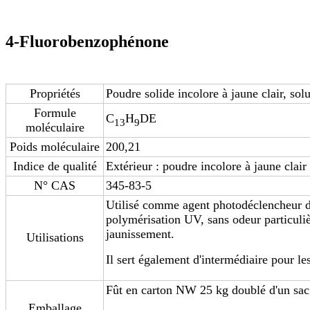
4-Fluorobenzophénone
Propriétés
Poudre solide incolore à jaune clair, solu
Formule
C
H
DE
13
9
moléculaire
Poids moléculaire
200,21
Indice de qualité
Extérieur : poudre incolore à jaune clair
N° CAS
345-83-5
Utilisé comme agent photodéclencheur da
polymérisation UV, sans odeur particuliè
jaunissement.
Utilisations
Il sert également d'intermédiaire pour le
Fût en carton NW 25 kg doublé d'un sac
Emballage