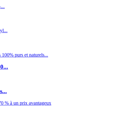
0...
...