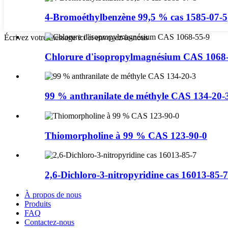
4-Bromoéthylbenzène 99,5 % cas 1585-07-5
Écrivez votre message ici et envoyez-le-nous
Chlorure d'isopropylmagnésium CAS 1068
99 % anthranilate de méthyle CAS 134-20-
Thiomorpholine à 99 % CAS 123-90-0
2,6-Dichloro-3-nitropyridine cas 16013-85-7
À propos de nous
Produits
FAQ
Contactez-nous