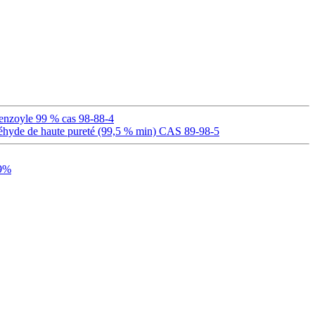
enzoyle 99 % cas 98-88-4
éhyde de haute pureté (99,5 % min) CAS 89-98-5
99%