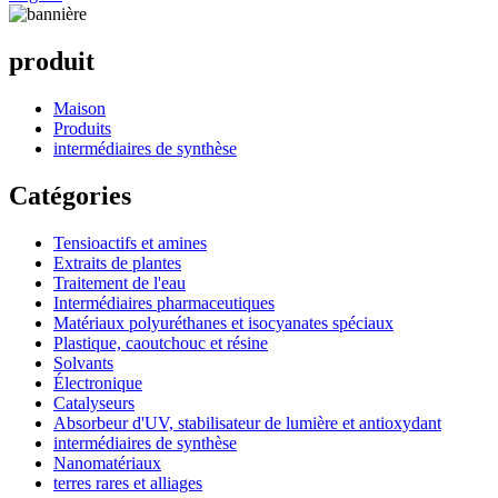
produit
Maison
Produits
intermédiaires de synthèse
Catégories
Tensioactifs et amines
Extraits de plantes
Traitement de l'eau
Intermédiaires pharmaceutiques
Matériaux polyuréthanes et isocyanates spéciaux
Plastique, caoutchouc et résine
Solvants
Électronique
Catalyseurs
Absorbeur d'UV, stabilisateur de lumière et antioxydant
intermédiaires de synthèse
Nanomatériaux
terres rares et alliages