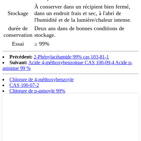
À conserver dans un récipient bien fermé,
Stockage
dans un endroit frais et sec, à l'abri de
l'humidité et de la lumière/chaleur intense.
durée de
Deux ans dans de bonnes conditions de
conservation
stockage.
Essai
≥ 99%
Précédent:
2-Phénylacétamide 99% cas 103-81-1
Suivant:
Acide 4-méthoxybenzoïque CAS 100-09-4 Acide p-
anisique 99 %
Chlorure de 4-méthoxybenzoyle
CAS 100-07-2
Chlorure de p-anisoyle 99%