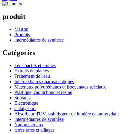
produit
Maison
Produits
intermédiaires de synthèse
Catégories
Tensioactifs et amines
Extraits de plantes
Traitement de l'eau
Intermédiaires pharmaceutiques
Matériaux polyuréthanes et isocyanates spéciaux
Plastique, caoutchouc et résine
Solvants
Électronique
Catalyseurs
Absorbeur d'UV, stabilisateur de lumière et antioxydant
intermédiaires de synthèse
Nanomatériaux
terres rares et alliages