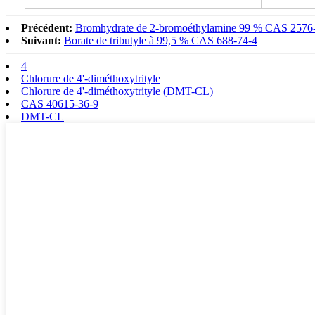
Précédent:
Bromhydrate de 2-bromoéthylamine 99 % CAS 2576
Suivant:
Borate de tributyle à 99,5 % CAS 688-74-4
4
Chlorure de 4'-diméthoxytrityle
Chlorure de 4'-diméthoxytrityle (DMT-CL)
CAS 40615-36-9
DMT-CL