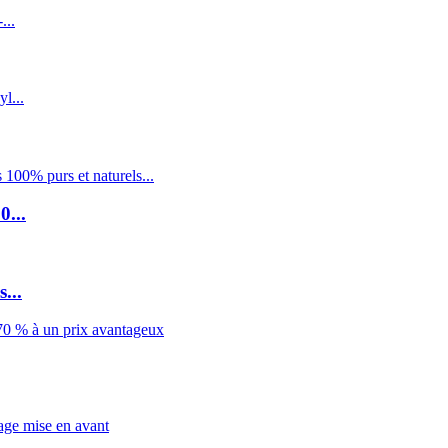
0...
...