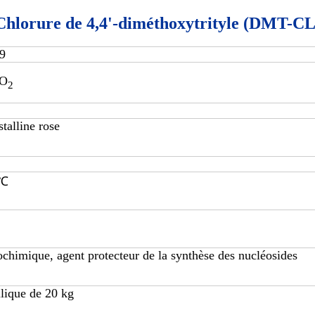
Chlorure de 4,4'-diméthoxytrityle (DMT-CL
9
lO
2
stalline rose
 ℃
ochimique, agent protecteur de la synthèse des nucléosides
lique de 20 kg