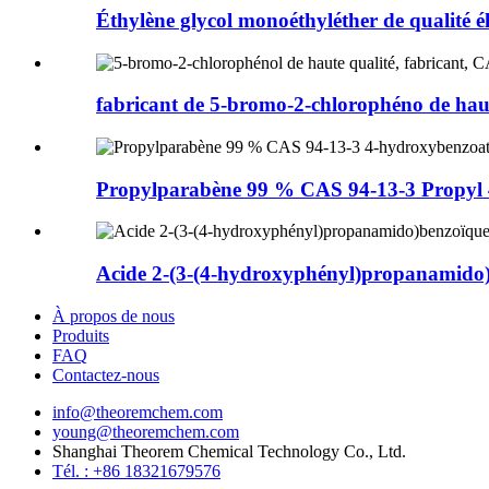
Éthylène glycol monoéthyléther de qualité él
fabricant de 5-bromo-2-chlorophéno de haute
Propylparabène 99 % CAS 94-13-3 Propyl 
Acide 2-(3-(4-hydroxyphényl)propanamido)b
À propos de nous
Produits
FAQ
Contactez-nous
info@theoremchem.com
young@theoremchem.com
Shanghai Theorem Chemical Technology Co., Ltd.
Tél. : +86 18321679576