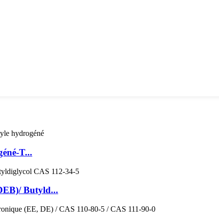
éné-T...
DEB)/ Butyld...