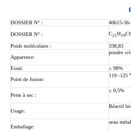
DOSSIER N° :
40615-36-
C
H
C
DOSSIER N° :
21
19
Poids moléculaire :
338,83
poudre cri
Apparence:
Essai:
≥ 98%
119 -125
Point de fusion:
≤ 0,5%
Perte à sec :
Réactif bi
Usage:
seau métal
Emballage: