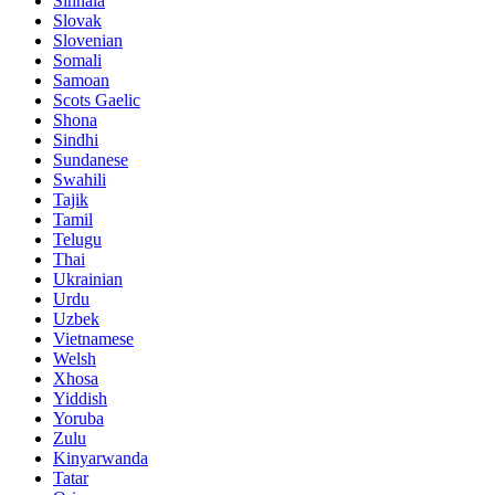
Sinhala
Slovak
Slovenian
Somali
Samoan
Scots Gaelic
Shona
Sindhi
Sundanese
Swahili
Tajik
Tamil
Telugu
Thai
Ukrainian
Urdu
Uzbek
Vietnamese
Welsh
Xhosa
Yiddish
Yoruba
Zulu
Kinyarwanda
Tatar