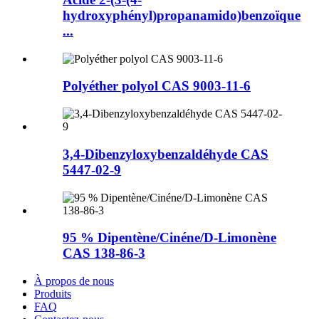
hydroxyphényl)propanamido)benzoïque
...
Polyéther polyol CAS 9003-11-6
3,4-Dibenzyloxybenzaldéhyde CAS
5447-02-9
95 % Dipentène/Cinéne/D-Limonène
CAS 138-86-3
À propos de nous
Produits
FAQ