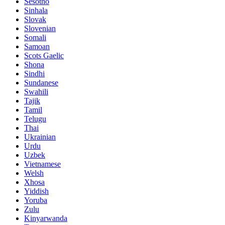
Sesotho
Sinhala
Slovak
Slovenian
Somali
Samoan
Scots Gaelic
Shona
Sindhi
Sundanese
Swahili
Tajik
Tamil
Telugu
Thai
Ukrainian
Urdu
Uzbek
Vietnamese
Welsh
Xhosa
Yiddish
Yoruba
Zulu
Kinyarwanda