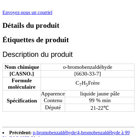
Envoyez-nous un courriel
Détails du produit
Étiquettes de produit
Description du produit
Nom chimique
o-bromobenzaldéhyde
[CASNO.]
[6630-33-7]
Formule
C
H
Frère
7
5
moléculaire
Apparence
liquide jaune pâle
Contenu
99 % min
Spécification
Député
21-22℃
Précédent:
p-bromobenzaldéhyde/4-bromobenzaldéhyde à 99