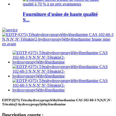
Fourniture d'usine de haute qualité
S...
EDTP (Q75) Tétrahydroxypropyléthylènediamine CAS 102-60-3 N,N,N',N'-
Tétrakis(2-hydroxypropyl)éthylènediamine
Description courte :