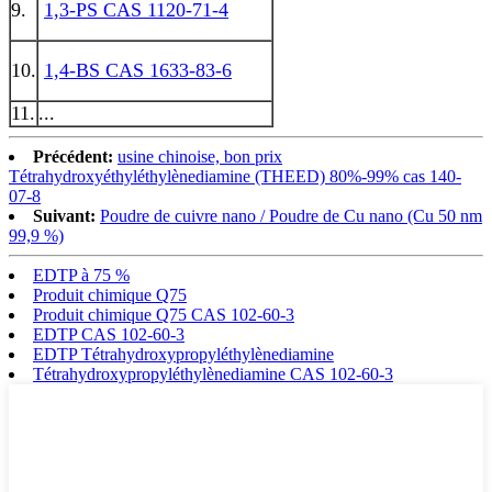
9.
1,3-PS CAS 1120-71-4
10.
1,4-BS CAS 1633-83-6
11.
...
Précédent:
usine chinoise, bon prix
Tétrahydroxyéthyléthylènediamine (THEED) 80%-99% cas 140-
07-8
Suivant:
Poudre de cuivre nano / Poudre de Cu nano (Cu 50 nm
99,9 %)
EDTP à 75 %
Produit chimique Q75
Produit chimique Q75 CAS 102-60-3
EDTP CAS 102-60-3
EDTP Tétrahydroxypropyléthylènediamine
Tétrahydroxypropyléthylènediamine CAS 102-60-3