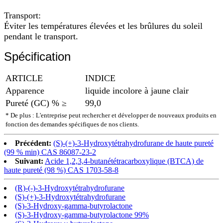
Transport:
Éviter les températures élevées et les brûlures du soleil
pendant le transport.
Spécification
ARTICLE
INDICE
Apparence
liquide incolore à jaune clair
Pureté (GC) % ≥
99,0
* De plus : L'entreprise peut rechercher et développer de nouveaux produits en
fonction des demandes spécifiques de nos clients.
Précédent:
(S)-(+)-3-Hydroxytétrahydrofurane de haute pureté
(99 % min) CAS 86087-23-2
Suivant:
Acide 1,2,3,4-butanététracarboxylique (BTCA) de
haute pureté (98 %) CAS 1703-58-8
(R)-(-)-3-Hydroxytétrahydrofurane
(S)-(+)-3-Hydroxytétrahydrofurane
(S)-3-Hydroxy-gamma-butyrolactone
(S)-3-Hydroxy-gamma-butyrolactone 99%