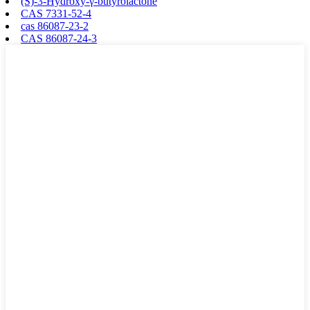
(S)-3-Hydroxy-γ-butyrolactone
CAS 7331-52-4
cas 86087-23-2
CAS 86087-24-3