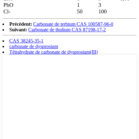
PbO
1
3
Cl-
50
100
Précédent:
Carbonate de terbium CAS 100587-96-0
Suivant:
Carbonate de thulium CAS 87198-17-2
CAS 38245-35-1
carbonate de dysprosium
Tétrahydrate de carbonate de dysprosium(III)