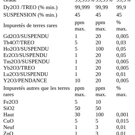
Dy2O3 /TREO (% min.)
99,999
99,99
99,9
SUSPENSION (% min.)
45
45
45
ppm
ppm
%
Impuretés de terres rares
max.
max.
max.
Gd2O3/SUSPENDU
1
20
0,005
Tb4O7/TREO
5
20
0,03
Ho2O3/SUSPENDU
5
100
0,05
Er2O3/SUSPENDU
1
20
0,05
Tm2O3/SUSPENDU
1
20
0,005
Yb2O3/TREO
1
20
0,005
Lu2O3/SUSPENDU
1
20
0,01
Y2O3/PENDANCE
10
20
0,005
Impuretés autres que les terres
ppm
ppm
%
rares
max.
max.
max.
Fe2O3
5
10
SiO2
50
50
Haut
30
100
0,001
CuO
5
5
0,015
Neuf
1
3
0,01
ZnO
1
3
0,01