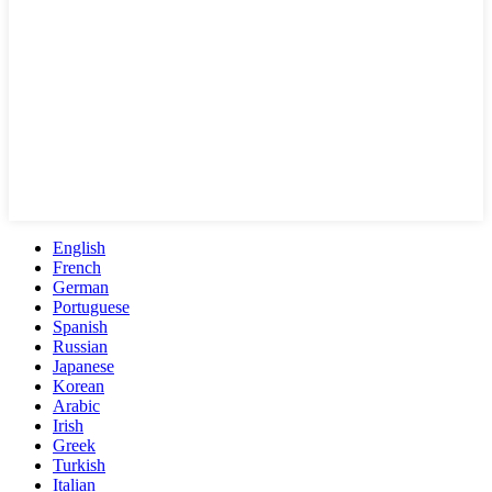
English
French
German
Portuguese
Spanish
Russian
Japanese
Korean
Arabic
Irish
Greek
Turkish
Italian