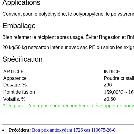
Applications
Convient pour le polyéthylène, le polypropylène, le polystyrène,
Emballage
Bien refermer le récipient après usage. Éviter l'ingestion et l'in
20 kg/50 kg net/carton intérieur avec sac PE ou selon les exig
Spécification
ARTICLE
INDICE
Apparence
Poudre cristal
Dosage, %
≥96
Point de fusion
159,00℃ ~ 1
Volatils, %
≤0,50
* De plus : L'entreprise peut rechercher et développer de nou
Précédent:
Bon prix antioxydant 1726 cas 110675-26-8