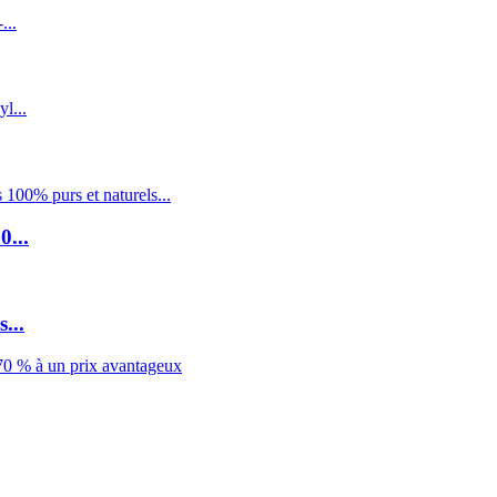
0...
...