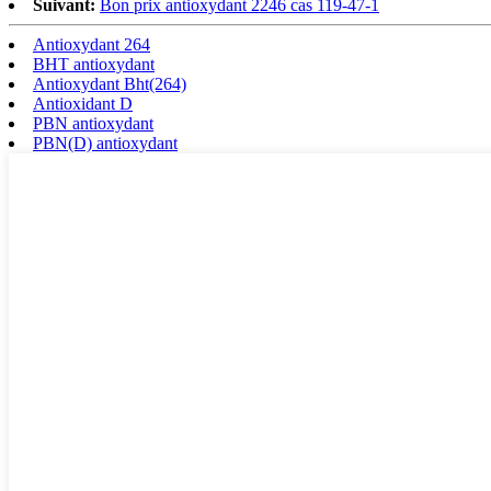
Suivant:
Bon prix antioxydant 2246 cas 119-47-1
Antioxydant 264
BHT antioxydant
Antioxydant Bht(264)
Antioxidant D
PBN antioxydant
PBN(D) antioxydant