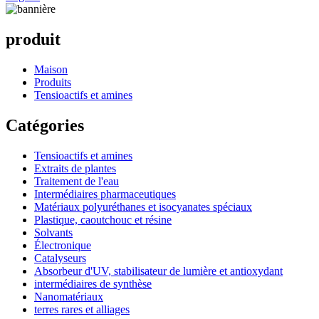
produit
Maison
Produits
Tensioactifs et amines
Catégories
Tensioactifs et amines
Extraits de plantes
Traitement de l'eau
Intermédiaires pharmaceutiques
Matériaux polyuréthanes et isocyanates spéciaux
Plastique, caoutchouc et résine
Solvants
Électronique
Catalyseurs
Absorbeur d'UV, stabilisateur de lumière et antioxydant
intermédiaires de synthèse
Nanomatériaux
terres rares et alliages