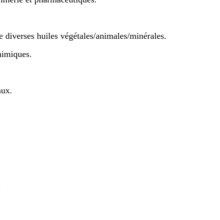
e diverses huiles végétales/animales/minérales.
himiques.
aux.
.