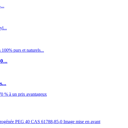
0...
...