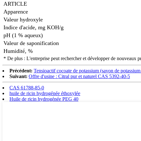
ARTICLE
Apparence
Valeur hydroxyle
Indice d'acide, mg KOH/g
pH (1 % aqueux)
Valeur de saponification
Humidité, %
* De plus : L'entreprise peut rechercher et développer de nouveaux p
Précédent:
Tensioactif cocoate de potassium (savon de potassium
Suivant:
Offre d'usine : Citral pur et naturel CAS 5392-40-5
CAS 61788-85-0
huile de ricin hydrogénée éthoxylée
Huile de ricin hydrogénée PEG 40