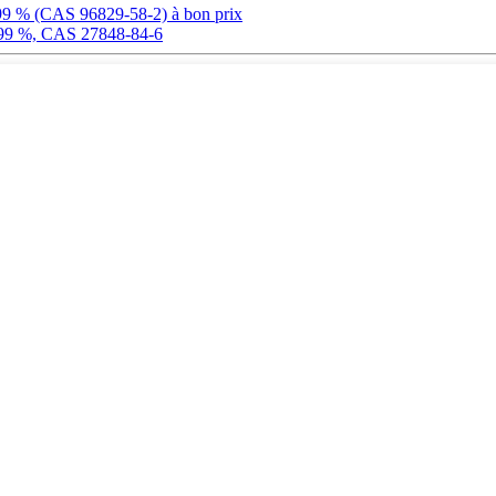
 à 99 % (CAS 96829-58-2) à bon prix
e 99 %, CAS 27848-84-6