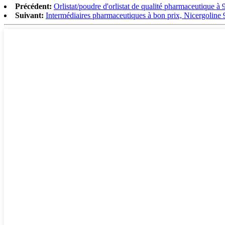
Précédent:
Orlistat/poudre d'orlistat de qualité pharmaceutique
Suivant:
Intermédiaires pharmaceutiques à bon prix, Nicergolin