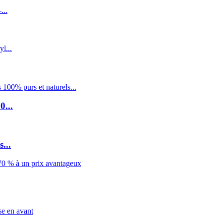
0...
...