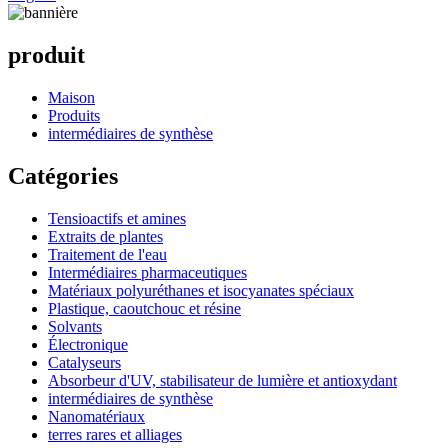
produit
Maison
Produits
intermédiaires de synthèse
Catégories
Tensioactifs et amines
Extraits de plantes
Traitement de l'eau
Intermédiaires pharmaceutiques
Matériaux polyuréthanes et isocyanates spéciaux
Plastique, caoutchouc et résine
Solvants
Électronique
Catalyseurs
Absorbeur d'UV, stabilisateur de lumière et antioxydant
intermédiaires de synthèse
Nanomatériaux
terres rares et alliages