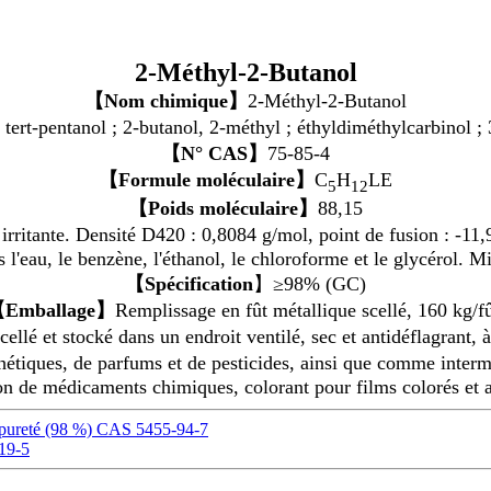
2-Méthyl-2-Butanol
【Nom chimique】
2-Méthyl-2-Butanol
 tert-pentanol ; 2-butanol, 2-méthyl ; éthyldiméthylcarbinol 
【N° CAS】
75-85-4
【Formule moléculaire】
C
H
LE
5
12
【
Poids moléculaire】
88,15
irritante. Densité D420 : 0,8084 g/mol, point de fusion : -11,9
s l'eau, le benzène, l'éthanol, le chloroforme et le glycérol. M
【Spécification
】≥98% (GC)
Emballage】
Remplissage en fût métallique scellé, 160 kg/fû
ellé et stocké dans un endroit ventilé, sec et antidéflagrant, à 
tiques, de parfums et de pesticides, ainsi que comme interm
tion de médicaments chimiques, colorant pour films colorés et 
 pureté (98 %) CAS 5455-94-7
-19-5