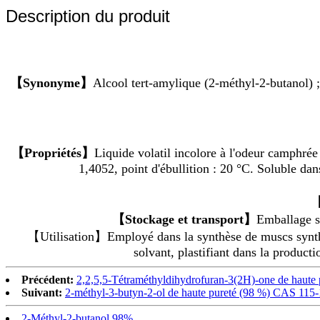
Description du produit
【Synonyme】
Alcool tert-amylique (2-méthyl-2-butanol) ;
【Propriétés】
Liquide volatil incolore à l'odeur camphrée 
1,4052, point d'ébullition : 20 °C. Soluble dan
【
【Stockage et transport】
Emballage sc
【Utilisation】Employé dans la synthèse de muscs synthé
solvant, plastifiant dans la produc
Précédent:
2,2,5,5-Tétraméthyldihydrofuran-3(2H)-one de haute
Suivant:
2-méthyl-3-butyn-2-ol de haute pureté (98 %) CAS 115
2-Méthyl-2-butanol 98%