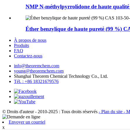
NMP N-méthylpyrrolidone de haute qualité 
Éther benzylique de haute pureté (99 %) C
À propos de nous
Produits
FAQ
Contactez-nous
info@theoremchem.com
young@theoremchem.com
Shanghai Theorem Chemical Technology Co., Ltd.
Tél. : +86 18321679576
© Droits d'auteur - 2010-2025 : Tous droits réservés
- Plan du site
- M
Envoyer un courriel
x