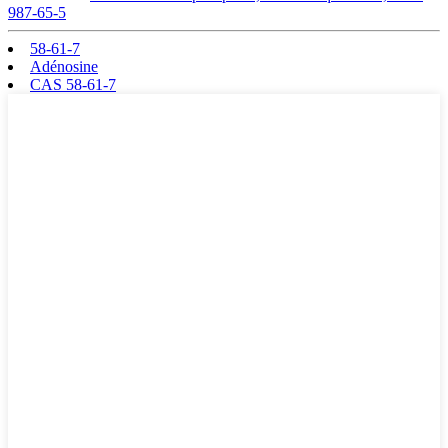
987-65-5
58-61-7
Adénosine
CAS 58-61-7