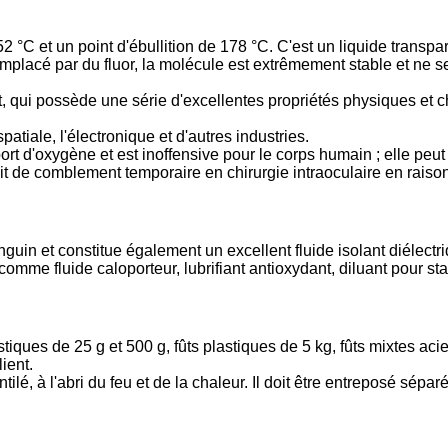
 °C et un point d'ébullition de 178 °C. C'est un liquide transpar
mplacé par du fluor, la molécule est extrêmement stable et ne 
 qui possède une série d'excellentes propriétés physiques et chim
patiale, l'électronique et d'autres industries.
rt d'oxygène et est inoffensive pour le corps humain ; elle peut
t de comblement temporaire en chirurgie intraoculaire en raison 
nguin et constitue également un excellent fluide isolant diélectr
comme fluide caloporteur, lubrifiant antioxydant, diluant pour sta
tiques de 25 g et 500 g, fûts plastiques de 5 kg, fûts mixtes ac
ient.
ntilé, à l'abri du feu et de la chaleur. Il doit être entreposé sé