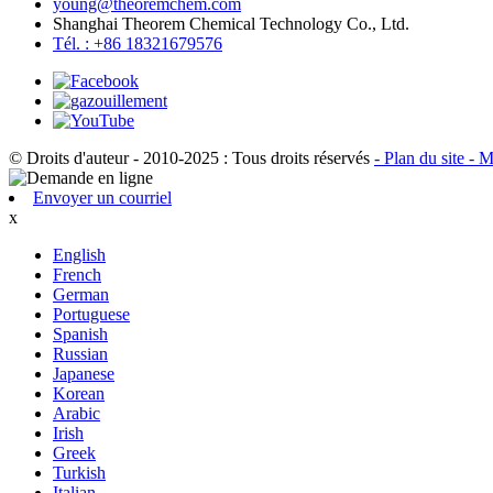
young@theoremchem.com
Shanghai Theorem Chemical Technology Co., Ltd.
Tél. : +86 18321679576
© Droits d'auteur - 2010-2025 : Tous droits réservés
- Plan du site
- M
Envoyer un courriel
x
English
French
German
Portuguese
Spanish
Russian
Japanese
Korean
Arabic
Irish
Greek
Turkish
Italian