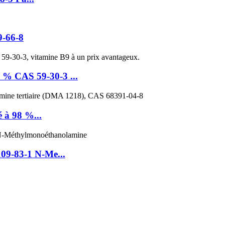
9-66-8
9 % CAS 59-30-3 ...
 à 98 %...
9-83-1 N-Me...