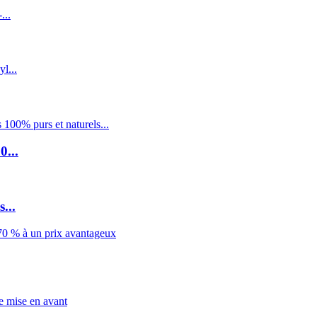
0...
...