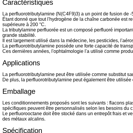
Caractéristiques
La perfluorotributylamine (N(C4F9)3) a un point de fusion de -52
Étant donné que tout l'hydrogène de la chaîne carbonée est re
supérieure à 200 °C.
La tributylamine perfluorée est un composé perfluoré important,
grande stabilité.
Il est largement utilisé dans la médecine, les pesticides, l'aéros
La perfluorotributylamine possède une forte capacité de transpo
Ces dernières années, l'ophtalmologie l'a utilisé comme produi
Applications
La perfluorotributylamine peut être utilisée comme substitut sa
De plus, la perfluorotributylamine peut également être utilisée 
Emballage
Les conditionnements proposés sont les suivants : flacons plas
spécifiques peuvent être personnalisés selon les besoins du cl
Le perfluorooctane doit être stocké dans un entrepôt frais et ve
des métaux alcalins.
Spécification