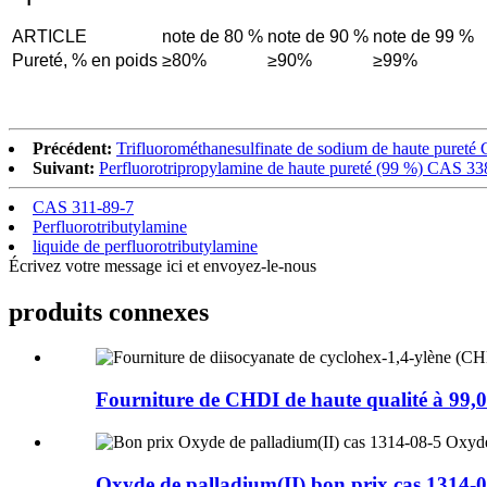
ARTICLE
note de 80 %
note de 90 %
note de 99 %
Pureté, % en poids
≥80%
≥90%
≥99%
Précédent:
Trifluorométhanesulfinate de sodium de haute pureté
Suivant:
Perfluorotripropylamine de haute pureté (99 %) CAS 33
CAS 311-89-7
Perfluorotributylamine
liquide de perfluorotributylamine
Écrivez votre message ici et envoyez-le-nous
produits connexes
Fourniture de CHDI de haute qualité à 99,
Oxyde de palladium(II) bon prix cas 1314-0