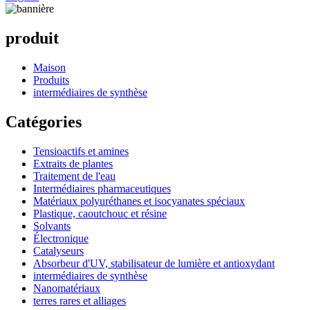
produit
Maison
Produits
intermédiaires de synthèse
Catégories
Tensioactifs et amines
Extraits de plantes
Traitement de l'eau
Intermédiaires pharmaceutiques
Matériaux polyuréthanes et isocyanates spéciaux
Plastique, caoutchouc et résine
Solvants
Électronique
Catalyseurs
Absorbeur d'UV, stabilisateur de lumière et antioxydant
intermédiaires de synthèse
Nanomatériaux
terres rares et alliages