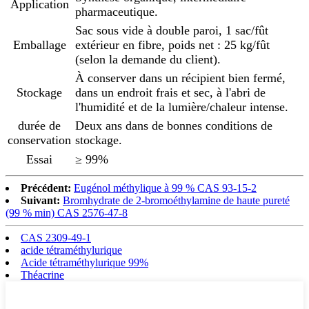
Application
pharmaceutique.
Sac sous vide à double paroi, 1 sac/fût
Emballage
extérieur en fibre, poids net : 25 kg/fût
(selon la demande du client).
À conserver dans un récipient bien fermé,
Stockage
dans un endroit frais et sec, à l'abri de
l'humidité et de la lumière/chaleur intense.
durée de
Deux ans dans de bonnes conditions de
conservation
stockage.
Essai
≥ 99%
Précédent:
Eugénol méthylique à 99 % CAS 93-15-2
Suivant:
Bromhydrate de 2-bromoéthylamine de haute pureté
(99 % min) CAS 2576-47-8
CAS 2309-49-1
acide tétraméthylurique
Acide tétraméthylurique 99%
Théacrine