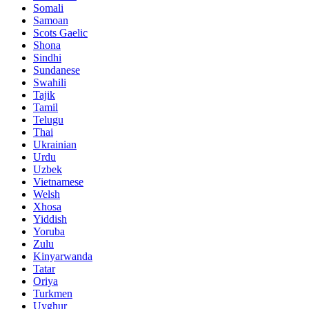
Somali
Samoan
Scots Gaelic
Shona
Sindhi
Sundanese
Swahili
Tajik
Tamil
Telugu
Thai
Ukrainian
Urdu
Uzbek
Vietnamese
Welsh
Xhosa
Yiddish
Yoruba
Zulu
Kinyarwanda
Tatar
Oriya
Turkmen
Uyghur