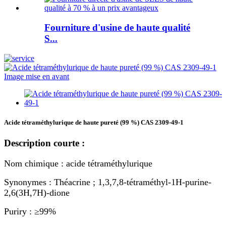
Fourniture d'usine de haute qualité
S...
Acide tétraméthylurique de haute pureté (99 %) CAS 2309-49-1
Description courte :
Nom chimique : acide tétraméthylurique
Synonymes : Théacrine ; 1,3,7,8-tétraméthyl-1H-purine-
2,6(3H,7H)-dione
Puriry : ≥99%