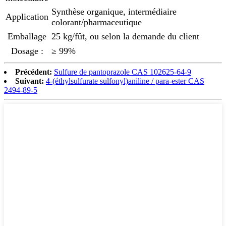
Synthèse organique, intermédiaire
Application
colorant/pharmaceutique
Emballage
25 kg/fût, ou selon la demande du client
Dosage :
≥ 99%
Précédent:
Sulfure de pantoprazole CAS 102625-64-9
Suivant:
4-(éthylsulfurate sulfonyl)aniline / para-ester CAS
2494-89-5