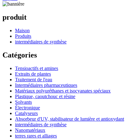
produit
Maison
Produits
intermédiaires de synthèse
Catégories
Tensioactifs et amines
Extraits de plantes
Traitement de l'eau
Intermédiaires pharmaceutiques
Matériaux polyuréthanes et isocyanates spéciaux
Plastique, caoutchouc et résine
Solvants
Électronique
Catalyseurs
Absorbeur d'UV, stabilisateur de lumière et antioxydant
intermédiaires de synthèse
Nanomatériaux
terres rares et alliages