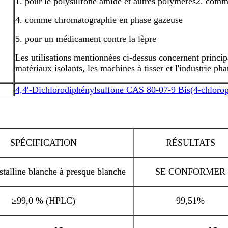
1. pour le polysulfone amide et autres polymères
2. comm
4. comme chromatographie en phase gazeuse
5. pour un médicament contre la lèpre
Les utilisations mentionnées ci-dessus concernent principale
matériaux isolants, les machines à tisser et l'industrie ph
4,4′-Dichlorodiphénylsulfone CAS 80-07-9 Bis(4-chloro
SPÉCIFICATION
RÉSULTATS
stalline blanche à presque blanche
SE CONFORMER
≥99,0 % (HPLC)
99,51%