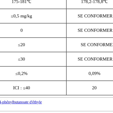
175-181℃
178,2-178,8℃
≤0,5 mg/kg
SE CONFORMER
0
SE CONFORMER
≤20
SE CONFORME
≤30
SE CONFORMER
≤0,2%
0,09%
ICI : ≤40
20
-phénylbutanoate d'éthyle