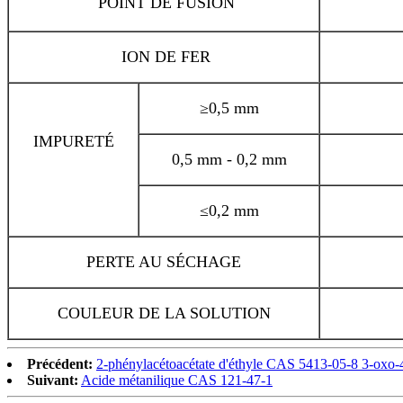
POINT DE FUSION
ION DE FER
≥0,5 mm
IMPURETÉ
0,5 mm - 0,2 mm
≤0,2 mm
PERTE AU SÉCHAGE
COULEUR DE LA SOLUTION
Précédent:
2-phénylacétoacétate d'éthyle CAS 5413-05-8 3-oxo-4
Suivant:
Acide métanilique CAS 121-47-1