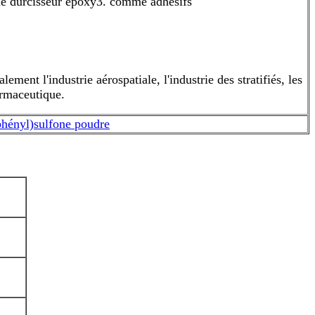
e durcisseur époxy
3. comme adhésifs
ment l'industrie aérospatiale, l'industrie des stratifiés, les
armaceutique.
phényl)sulfone poudre