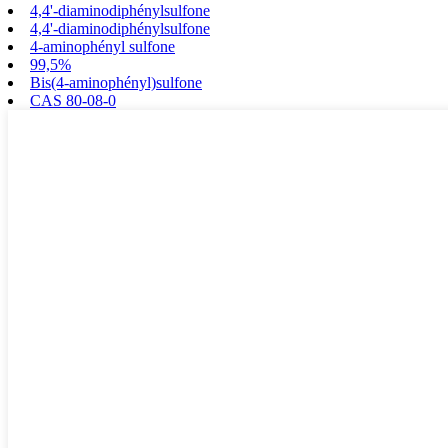
4,4'-diaminodiphénylsulfone
4,4'-diaminodiphénylsulfone
4-aminophényl sulfone
99,5%
Bis(4-aminophényl)sulfone
CAS 80-08-0