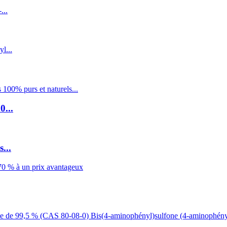
0...
...