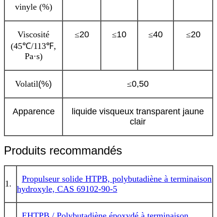
vinyle (%)
Viscosité
≤
20
≤
10
≤
40
≤
20
(45℃/113℉,
Pa·s)
Volatil
(%)
≤
0,50
Apparence
liquide visqueux transparent jaune
clair
Produits recommandés
Propulseur solide HTPB, polybutadiène à terminaison
1.
hydroxyle, CAS 69102-90-5
EHTPB / Polybutadiène époxydé à terminaison