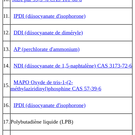
11.
IPDI (diisocyanate d'isophorone)
12.
DDI (diisocyanate de diméryle)
13.
AP (perchlorate d'ammonium)
14.
NDI (diisocyanate de 1,5-naphtalène) CAS 3173-72-6
MAPO Oxyde de tris-1-(2-
15.
méthylaziridinyl)phosphine CAS 57-39-6
16.
IPDI (diisocyanate d'isophorone)
17.
Polybutadiène liquide (LPB)