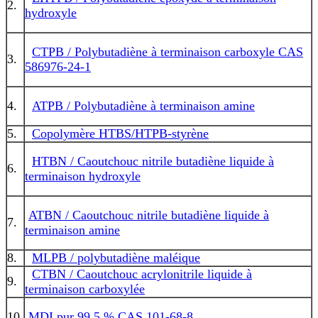
2.
hydroxyle
CTPB / Polybutadiène à terminaison carboxyle CAS
3.
586976-24-1
4.
ATPB / Polybutadiène à terminaison amine
5.
Copolymère HTBS/HTPB-styrène
HTBN / Caoutchouc nitrile butadiène liquide à
6.
terminaison hydroxyle
ATBN / Caoutchouc nitrile butadiène liquide à
7.
terminaison amine
8.
MLPB / polybutadiène maléique
CTBN / Caoutchouc acrylonitrile liquide à
9.
terminaison carboxylée
10.
MDI pur 99,5 % CAS 101-68-8