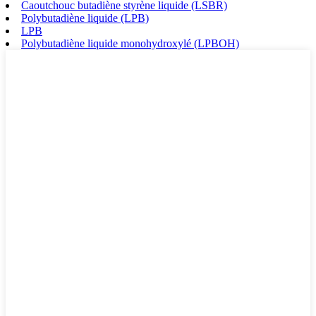
Caoutchouc butadiène styrène liquide (LSBR)
Polybutadiène liquide (LPB)
LPB
Polybutadiène liquide monohydroxylé (LPBOH)