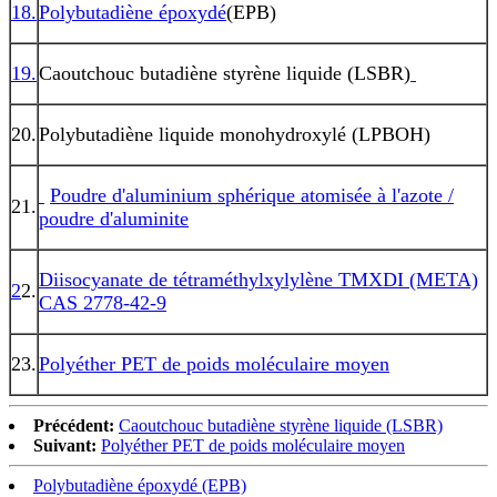
18.
Polybutadiène époxydé
(EPB)
19.
Caoutchouc butadiène styrène liquide (LSBR)
20.
Polybutadiène liquide monohydroxylé (LPBOH)
Poudre d'aluminium sphérique atomisée à l'azote /
21.
poudre d'aluminite
Diisocyanate de tétraméthylxylylène TMXDI (META)
2
2.
CAS 2778-42-9
23.
Polyéther PET de poids moléculaire moyen
Précédent:
Caoutchouc butadiène styrène liquide (LSBR)
Suivant:
Polyéther PET de poids moléculaire moyen
Polybutadiène époxydé (EPB)