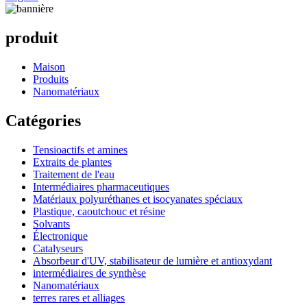
produit
Maison
Produits
Nanomatériaux
Catégories
Tensioactifs et amines
Extraits de plantes
Traitement de l'eau
Intermédiaires pharmaceutiques
Matériaux polyuréthanes et isocyanates spéciaux
Plastique, caoutchouc et résine
Solvants
Électronique
Catalyseurs
Absorbeur d'UV, stabilisateur de lumière et antioxydant
intermédiaires de synthèse
Nanomatériaux
terres rares et alliages