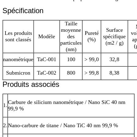
Spécification
Taille
moyenne
Surface
Les produits
Pureté
vo
Modèle
des
spécifique
sont classés
(%)
ap
particules
(m2 / g)
(
(nm)
nanométrique
TaC-001
100
> 99,0
32,8
Submicron
TaC-002
800
> 99,8
8,38
Produits associés
Carbure de silicium nanométrique / Nano SiC 40 nm
1.
99,9 %
2.
Nano-carbure de titane / Nano TiC 40 nm 99,9 %