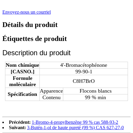
Envoyez-nous un courriel
Détails du produit
Étiquettes de produit
Description du produit
Nom chimique
4'-Bromacétophénone
[CASNO.]
99-90-1
Formule
C8H7BrO
moléculaire
Apparence
Flocons blancs
Spécification
Contenu
99 % min
Précédent:
1-Bromo-4-propylbenzène 99 % cas 588-93-2
Suivant:
3-Butén-1-ol de haute pureté (99 %) CAS 627-27-0