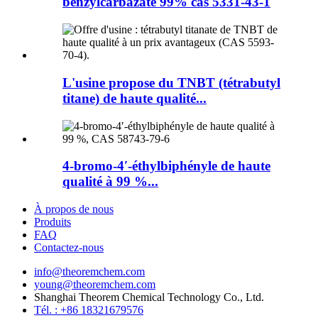
benzylcarbazate 99% cas 5331-43-1
L'usine propose du TNBT (tétrabutyl
titane) de haute qualité...
4-bromo-4′-éthylbiphényle de haute
qualité à 99 %...
À propos de nous
Produits
FAQ
Contactez-nous
info@theoremchem.com
young@theoremchem.com
Shanghai Theorem Chemical Technology Co., Ltd.
Tél. : +86 18321679576