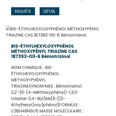
ENQUÊTE
DÉTAIL
BIS-ÉTHYLHEXYLOXYPHÉNOL
MÉTHOXYPÉNYL TRIAZINE CAS
187393-00-6 Bémotrizinol
NOM CHIMIQUE : BIS-
ÉTHYLHEXYLOXYPHÉNOL
MÉTHOXYPHÉNYL
TRIAZINESYNONYMES : Bémotrizinol ;
2,2'-[6-(4-Méthoxyphényl)-1,3,5-
triazine-2,4-diyl]bis[5-[(2-
éthylhexyl)oxy]phénol]FORMULE :
C38H49N3O5 MASSE MOLÉCULAIRE :