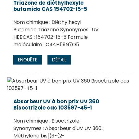
Triazone de diéthylhexyle
butamido CAS 154702-15-5
Nom chimique : Diéthylhexyl
Butamido Triazone Synonymes : UV
HEBCAS : 154702-15-5 Formule
moléculaire : C44H59N7O5
ENQUÊTE
DÉTAIL
.
Absorbeur UV à bon prix UV 360
Bisoctrizole cas 103597-45-1
Nom chimique : Bisoctrizole ;
Synonymes : Absorbeur d'UV UV 360 ;
Méthylène bis[(3-(2-