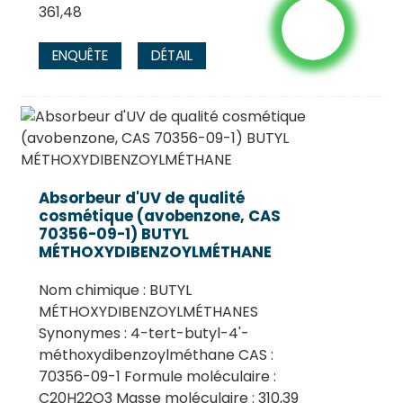
361,48
ENQUÊTE
DÉTAIL
Absorbeur d'UV de qualité
cosmétique (avobenzone, CAS
70356-09-1) BUTYL
MÉTHOXYDIBENZOYLMÉTHANE
Nom chimique : BUTYL
MÉTHOXYDIBENZOYLMÉTHANES
Synonymes : 4-tert-butyl-4'-
méthoxydibenzoylméthane CAS :
70356-09-1 Formule moléculaire :
C20H22O3 Masse moléculaire : 310,39