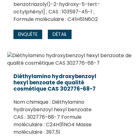
benzotriazolyl)-2-hydroxy-5-tert-
octylphényl] ; CAS : 103597-45-1 ;
Formule moléculaire : C41H51N6O2
ENQUÊTE
DÉTAIL
Diéthylamino hydroxybenzoyl
hexyl benzoate de qualité
cosmétique CAS 302776-68-7
Nom chimique : Diéthylamino
hydroxybenzoyl hexyl benzoate
CAS : 302776-68-7 Formule
moléculaire : C24H31NO4 Masse
moléculaire : 397,51