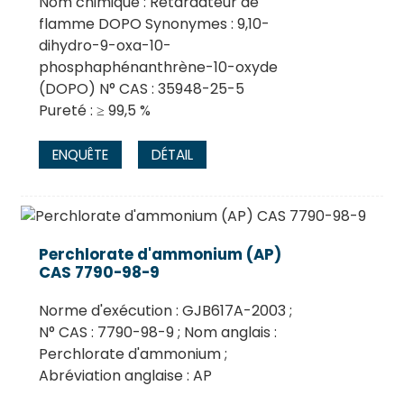
Nom chimique : Retardateur de
flamme DOPO Synonymes : 9,10-
dihydro-9-oxa-10-
phosphaphénanthrène-10-oxyde
(DOPO) N° CAS : 35948-25-5
Pureté : ≥ 99,5 %
ENQUÊTE
DÉTAIL
Perchlorate d'ammonium (AP)
CAS 7790-98-9
Norme d'exécution : GJB617A-2003 ;
N° CAS : 7790-98-9 ; Nom anglais :
Perchlorate d'ammonium ;
Abréviation anglaise : AP