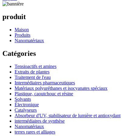
produit
Maison
Produits
Nanomatériaux
Catégories
Tensioactifs et amines
Extraits de plantes
Traitement de l'eau
Intermédiaires pharmaceutiques
Matériaux polyuréthanes et isocyanates spéciaux
Plastique, caoutchouc et résine
Solvants
Électronique
Catalyseurs
Absorbeur d'UV, stabilisateur de lumière et antioxydant
intermédiaires de synthèse
Nanomatériaux
terres rares et alliages