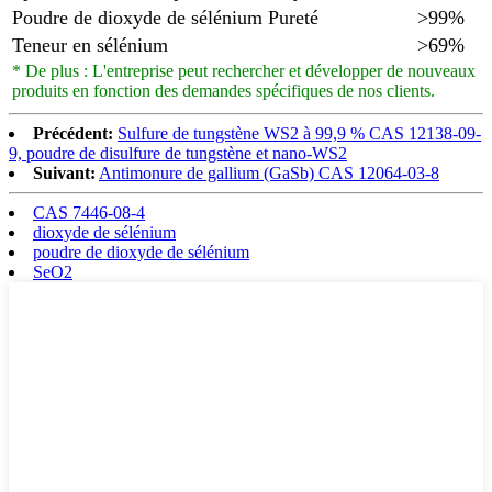
Poudre de dioxyde de sélénium Pureté
>99%
Teneur en sélénium
>69%
* De plus : L'entreprise peut rechercher et développer de nouveaux
produits en fonction des demandes spécifiques de nos clients.
Précédent:
Sulfure de tungstène WS2 à 99,9 % CAS 12138-09-
9, poudre de disulfure de tungstène et nano-WS2
Suivant:
Antimonure de gallium (GaSb) CAS 12064-03-8
CAS 7446-08-4
dioxyde de sélénium
poudre de dioxyde de sélénium
SeO2