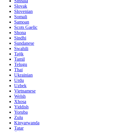
Sinhala
Slovak
Slovenian
Somali
Samoan
Scots Gaelic
Shona
Sindhi
Sundanese
Swahili
Tajik
Tamil
Telugu
Thai
Ukrainian
Urdu
Uzbek
Vietnamese
Welsh
Xhosa
Yiddish
Yoruba
Zulu
Kinyarwanda
Tatar