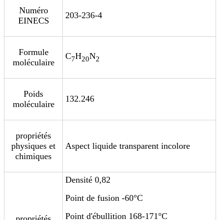
Numéro
203-236-4
EINECS
Formule
C
H
N
7
20
2
moléculaire
Poids
132.246
moléculaire
propriétés
physiques et
Aspect liquide transparent incolore
chimiques
Densité 0,82
Point de fusion -60°C
Point d'ébullition 168-171°C
propriétés