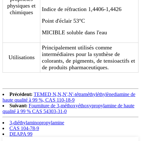
physiques et
Indice de réfraction 1,4406-1,4426
chimiques
Point d'éclair 53°C
MICIBLE soluble dans l'eau
Principalement utilisés comme
intermédiaires pour la synthèse de
Utilisations
colorants, de pigments, de tensioactifs et
de produits pharmaceutiques.
Précédent:
TEMED N,N,N',N'-tétraméthyléthylènediamine de
haute qualité à 99 %, CAS 110-18-9
Suivant:
Fourniture de 3-méthoxyéthoxypropylamine de haute
qualité à 99 % CAS 54303-31-0
3-diéthylaminopropylamine
CAS 104-78-9
DEAPA 99