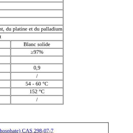
nt, du platine et du palladium
t
Blanc solide
≥97%
0,9
/
54 - 60 °C
152 °C
/
)phosphate) CAS 298-07-7