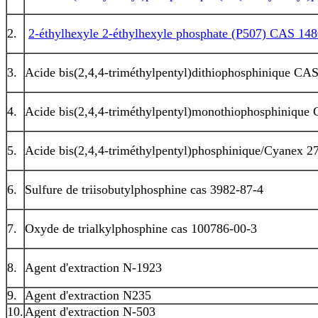
2.
2-éthylhexyle 2-éthylhexyle phosphate (P507) CAS 14
3.
Acide bis(2,4,4-triméthylpentyl)dithiophosphinique CA
4.
Acide bis(2,4,4-triméthylpentyl)monothiophosphinique
5.
Acide bis(2,4,4-triméthylpentyl)phosphinique/Cyanex 2
6.
Sulfure de triisobutylphosphine cas 3982-87-4
7.
Oxyde de trialkylphosphine cas 100786-00-3
8.
Agent d'extraction N-1923
9.
Agent d'extraction N235
10.
Agent d'extraction N-503