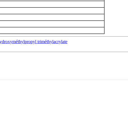
roxyméthylpropyl triméthylacrylate