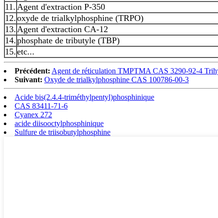
11.
Agent d'extraction P-350
12.
oxyde de trialkylphosphine (TRPO)
13.
Agent d'extraction CA-12
14.
phosphate de tributyle (TBP)
15.
etc...
Précédent:
Agent de réticulation TMPTMA CAS 3290-92-4 Trihyd
Suivant:
Oxyde de trialkylphosphine CAS 100786-00-3
Acide bis(2.4.4-triméthylpentyl)phosphinique
CAS 83411-71-6
Cyanex 272
acide diisooctylphosphinique
Sulfure de triisobutylphosphine