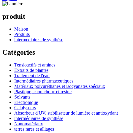
produit
Maison
Produits
intermédiaires de synthèse
Catégories
Tensioactifs et amines
Extraits de plantes
Traitement de l'eau
Intermédiaires pharmaceutiques
Matériaux polyuréthanes et isocyanates spéciaux
Plastique, caoutchouc et résine
Solvants
Électronique
Catalyseurs
Absorbeur d'UV, stabilisateur de lumière et antioxydant
intermédiaires de synthèse
Nanomatériaux
terres rares et alliages