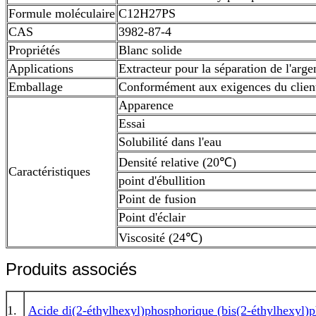
Formule moléculaire
C12H27PS
CAS
3982-87-4
Propriétés
Blanc solide
Applications
Extracteur pour la séparation de l'arge
Emballage
Conformément aux exigences du clien
Apparence
Essai
Solubilité dans l'eau
Densité relative (20℃)
Caractéristiques
point d'ébullition
Point de fusion
Point d'éclair
Viscosité (24℃)
Produits associés
1.
Acide di(2-éthylhexyl)phosphorique (bis(2-éthylhexyl