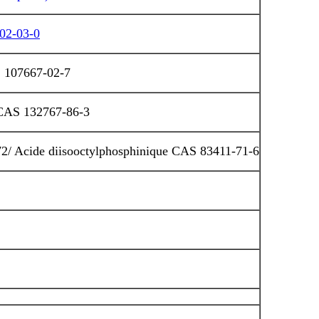
802-03-0
S 107667-02-7
 CAS 132767-86-3
72/ Acide diisooctylphosphinique CAS 83411-71-6