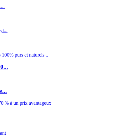
0...
...